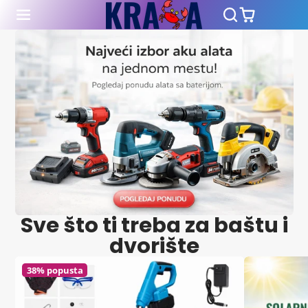
kraba.online
Sve što ti treba za baštu i
dvorište
38% popusta