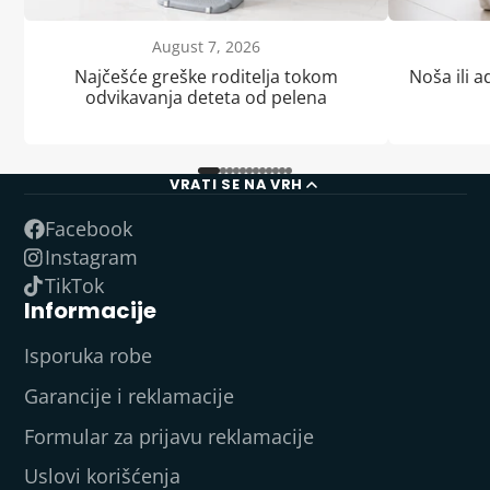
August 7, 2026
Najčešće greške roditelja tokom
Noša ili a
odvikavanja deteta od pelena
VRATI SE NA VRH
Facebook
Instagram
TikTok
Informacije
Isporuka robe
Garancije i reklamacije
Formular za prijavu reklamacije
Uslovi korišćenja