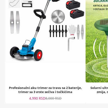
Profesionalni aku trimer za travu sa 2 baterije,
Solarni ult
trimer sa 3 vrste sečiva i točkićima
zmija, 
Sale
Regular
4,990 RSD
8,000 RSD
price
price