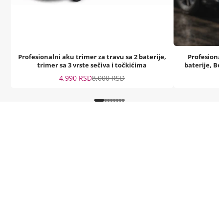
Profesionalni aku trimer za travu sa 2 baterije,
Profesion
trimer sa 3 vrste sečiva i točkićima
baterije, B
Sale
Regular
4,990 RSD
8,000 RSD
price
price