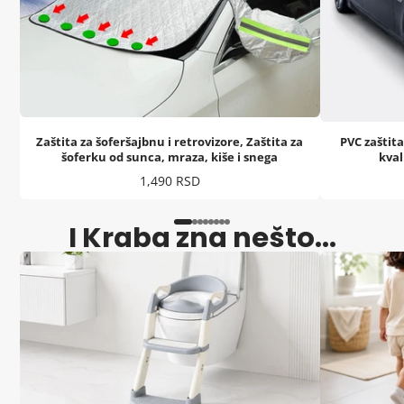
Zaštita za šoferšajbnu i retrovizore, Zaštita za
PVC zaštit
šoferku od sunca, mraza, kiše i snega
kval
Cena
1,490 RSD
I Kraba zna nešto...