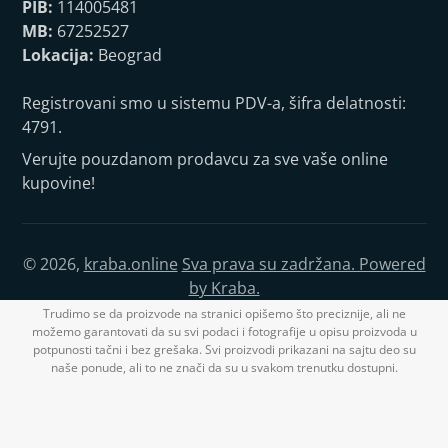
PIB:
114005481
MB:
67252527
Lokacija:
Beograd
Registrovani smo u sistemu PDV-a, šifra delatnosti:
4791.
Verujte pouzdanom prodavcu za sve vaše online
kupovine!
© 2026,
kraba.online
Sva prava su zadržana. Powered
by Kraba.
Trudimo se da proizvode na stranici opišemo što preciznije, ali ne
možemo garantovati da su svi podaci i fotografije u opisu proizvoda u
potpunosti tačni i bez grešaka. Svi proizvodi prikazani na sajtu deo su
naše ponude, ali to ne znači da su u svakom trenutku dostupni.