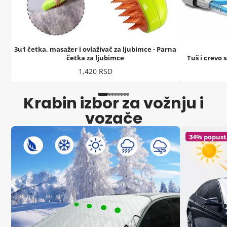
3u1 četka, masažer i ovlaživač za ljubimce - Parna
četka za ljubimce
Tuš i crevo
Cena
1,420 RSD
Krabin izbor za vožnju i
vozače
34% popust