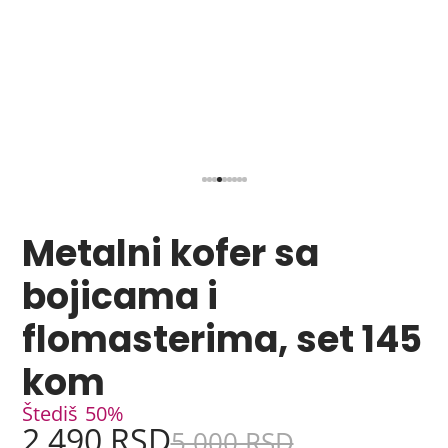
Metalni kofer sa
bojicama i
flomasterima, set 145
kom
Štediš
50%
2,490 RSD
5,000 RSD