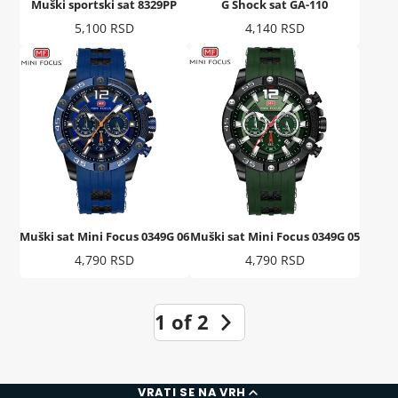
Muški sportski sat 8329PP
G Shock sat GA-110
Cena
Cena
5,100 RSD
4,140 RSD
Muški sat Mini Focus 0349G 06
Muški sat Mini Focus 0349G 05
Cena
Cena
4,790 RSD
4,790 RSD
1 of 2
VRATI SE NA VRH