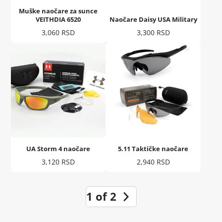
Muške naočare za sunce
VEITHDIA 6520
Naočare Daisy USA Military
Cena
Cena
3,060 RSD
3,300 RSD
UA Storm 4 naočare
5.11 Taktičke naočare
Cena
Cena
3,120 RSD
2,940 RSD
1 of 2