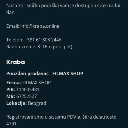
Naša korisnička podrška vam je dostupna svaki radni
dan
Email:
info@kraba.online
Telefon: +381 61 303 2446
Radno vreme: 8–16h (pon–pet)
Kraba
Pouzdan prodavac - FILMAX SHOP
Firma:
FILMAX SHOP
PIB:
114005481
MB:
67252527
Lokacija:
Beograd
Registrovani smo u sistemu PDV-a, šifra delatnosti:
4791.