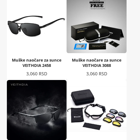
Muške naočare za sunce
Muške naočare za sunce
VEITHDIA 2458
VEITHDIA 3088
Cena
Cena
3,060 RSD
3,060 RSD