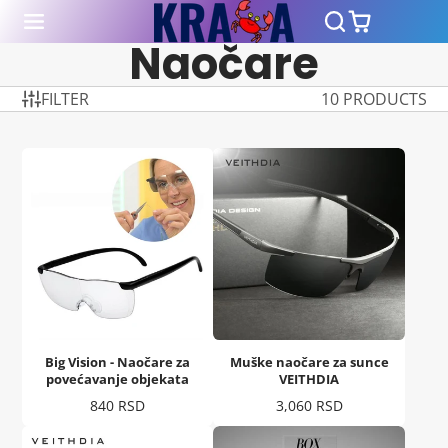
Naočare
FILTER
10 PRODUCTS
Big Vision - Naočare za
Muške naočare za sunce
povećavanje objekata
VEITHDIA
Cena
Cena
840 RSD
3,060 RSD