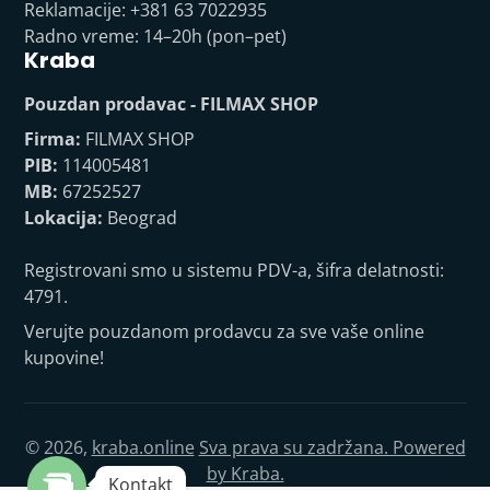
Reklamacije: +381 63 7022935
Radno vreme: 14–20h (pon–pet)
Kraba
Pouzdan prodavac - FILMAX SHOP
Firma:
FILMAX SHOP
PIB:
114005481
MB:
67252527
Lokacija:
Beograd
Registrovani smo u sistemu PDV-a, šifra delatnosti:
4791.
Verujte pouzdanom prodavcu za sve vaše online
kupovine!
© 2026,
kraba.online
Sva prava su zadržana. Powered
by Kraba.
Kontakt