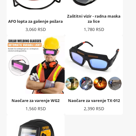
Zaštitni vizir - radna maska
AFO lopta za gašenje požara
za lice
Cena
Cena
3,060 RSD
1,780 RSD
Naočare za varenje WG2
Naočare za varenje TX-012
Cena
Cena
1,560 RSD
2,390 RSD