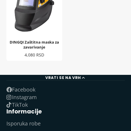
DINGQI Zaštitna maska za
zavarivanje
Cena
4,080 RSD
VRATI SE NA VRH
Facebook
Instagram
TikTok
Informacije
Isporuka robe