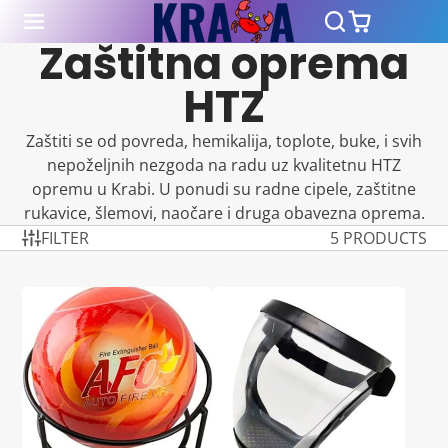
Zaštitna oprema
HTZ
Zaštiti se od povreda, hemikalija, toplote, buke, i svih
nepoželjnih nezgoda na radu uz kvalitetnu HTZ
opremu u Krabi. U ponudi su radne cipele, zaštitne
rukavice, šlemovi, naočare i druga obavezna oprema.
FILTER
5 PRODUCTS