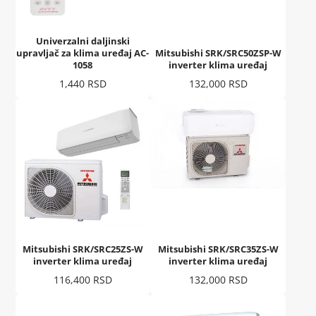
Univerzalni daljinski
upravljač za klima uređaj AC-
Mitsubishi SRK/SRC50ZSP-W
1058
inverter klima uređaj
Cena
Cena
1,440 RSD
132,000 RSD
Mitsubishi SRK/SRC25ZS-W
Mitsubishi SRK/SRC35ZS-W
inverter klima uređaj
inverter klima uređaj
Cena
Cena
116,400 RSD
132,000 RSD