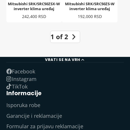
Mitsubishi SRK/SRC50ZSX-W
Mitsubishi SRK/SRC50ZS-W
inverter klima uređaj
inverter klima uređaj
Cena
Cena
242,400 RSD
192,000 RSD
1 of 2
VRATI SE NA VRH
Facebook
Instagram
TikTok
Informacije
Isporuka robe
Garancije i reklamacije
Formular za prijavu reklamacije