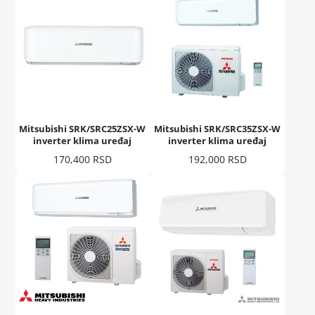
Mitsubishi SRK/SRC25ZSX-W
Mitsubishi SRK/SRC35ZSX-W
inverter klima uređaj
inverter klima uređaj
Cena
Cena
170,400 RSD
192,000 RSD