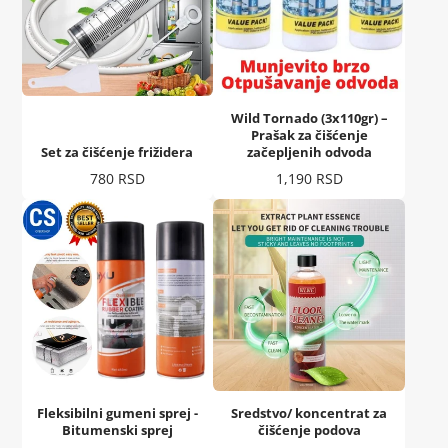
Wild Tornado (3x110gr) –
Prašak za čišćenje
Set za čišćenje frižidera
začepljenih odvoda
Cena
Cena
780 RSD
1,190 RSD
Fleksibilni gumeni sprej -
Sredstvo/ koncentrat za
Bitumenski sprej
čišćenje podova