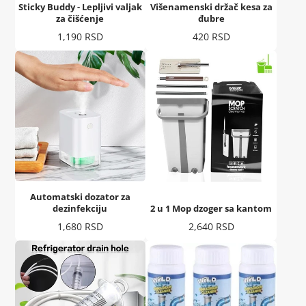
Sticky Buddy - Lepljivi valjak
Višenamenski držač kesa za
za čišćenje
đubre
Cena
Cena
1,190 RSD
420 RSD
Automatski dozator za
dezinfekciju
2 u 1 Mop dzoger sa kantom
Cena
Cena
1,680 RSD
2,640 RSD