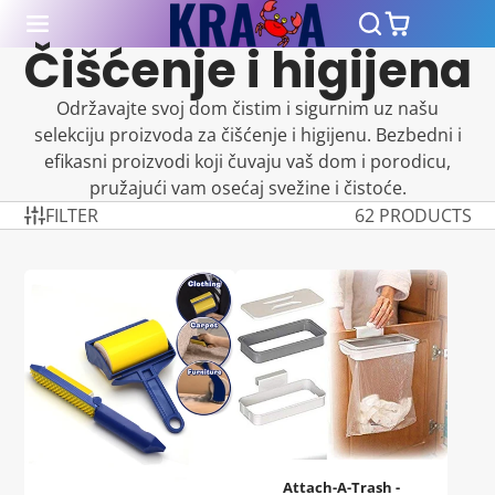
Čišćenje i higijena
Održavajte svoj dom čistim i sigurnim uz našu
selekciju proizvoda za čišćenje i higijenu. Bezbedni i
efikasni proizvodi koji čuvaju vaš dom i porodicu,
pružajući vam osećaj svežine i čistoće.
FILTER
62 PRODUCTS
Attach-A-Trash -