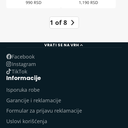
Cena
Cena
990 RSD
1,190 RSD
1 of 8
VRATI SE NA VRH
Facebook
Instagram
TikTok
Informacije
Isporuka robe
Garancije i reklamacije
Formular za prijavu reklamacije
Uslovi korišćenja