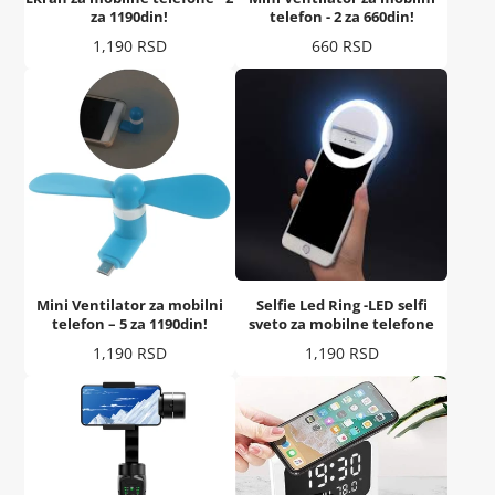
za 1190din!
telefon - 2 za 660din!
Cena
Cena
1,190 RSD
660 RSD
Mini Ventilator za mobilni
Selfie Led Ring -LED selfi
telefon – 5 za 1190din!
sveto za mobilne telefone
Cena
Cena
1,190 RSD
1,190 RSD