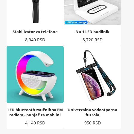
Stabilizator za telefone
3 u 1 LED budilnik
Cena
Cena
8,940 RSD
3,720 RSD
LED bluetooth zvučnik sa FM
Univerzalna vodootporna
radiom - punjač za mobilni
futrola
Cena
Cena
4,140 RSD
950 RSD