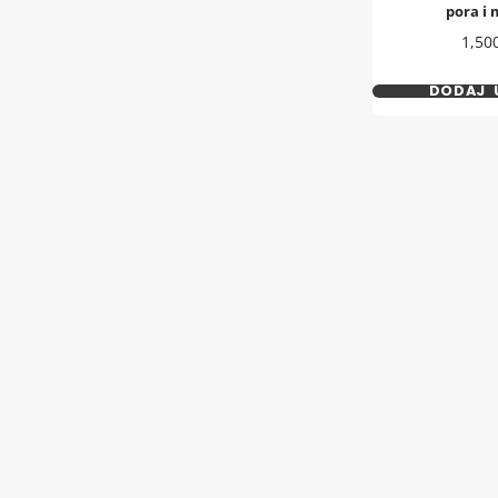
pora i 
Cena
1,50
DODAJ 