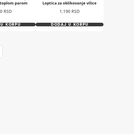
a toplom parom
Loptica za oblikovanje vilice
a
Cena
80 RSD
1,190 RSD
 U KORPU
DODAJ U KORPU