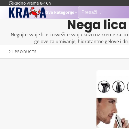
Radno vreme 8-16h
Sve kategorije
Nega lica
Negujte svoje lice i osvežite svoju kožu uz kreme za li
gelove za umivanje, hidratantne gelove i dr
21 PRODUCTS