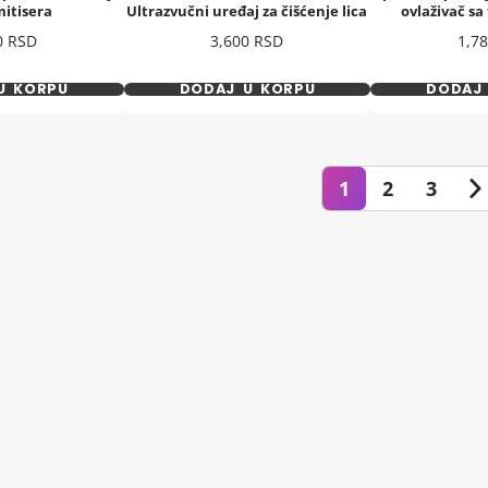
mitisera
Ultrazvučni uređaj za čišćenje lica
ovlaživač s
Cena
Cen
0 RSD
3,600 RSD
1,7
U KORPU
DODAJ U KORPU
DODAJ
1
2
3