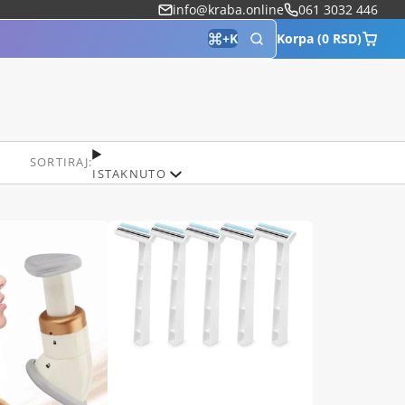
info@kraba.online
061 3032 446
Korpa (0 RSD)
+
K
SORTIRAJ:
ISTAKNUTO