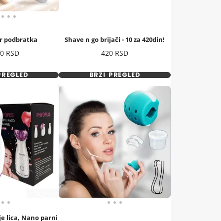
r podbratka
Shave n go brijači - 10 za 420din!
a
Cena
90 RSD
420 RSD
PREGLED
BRZI PREGLED
e lica, Nano parni