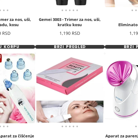
imer za nos, uši,
Gemei 3003 - Trimer za nos, uši,
radu, kosu
kratku kosu
Eliminato
Cena
Cen
0 RSD
1,190 RSD
1,1
U KORPU
BRZI PREGLED
BRZI 
parat za čišćenje
Aparat za parenj