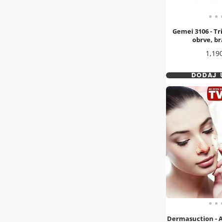
Gemei 3106 - Tr
obrve, b
Cena
1,19
DODAJ 
Dermasuction - A