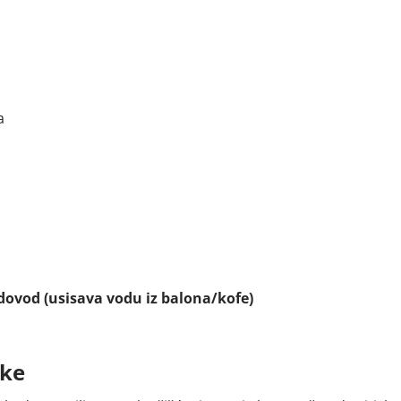
a
odovod (usisava vodu iz balona/kofe)
uke