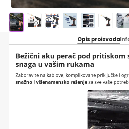
Opis proizvoda
Inf
Bežični aku perač pod pritiskom s
snaga u vašim rukama
Zaboravite na kablove, komplikovane priključke i og
snažno i višenamensko rešenje
za sve vaše potrebe