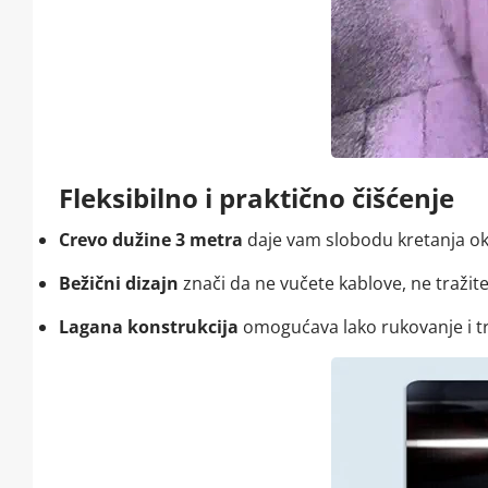
Fleksibilno i praktično čišćenje
Crevo dužine 3 metra
daje vam slobodu kretanja ok
Bežični dizajn
znači da ne vučete kablove, ne tražite
Lagana konstrukcija
omogućava lako rukovanje i tran