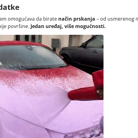
adatke
vam omogućava da birate
način prskanja
– od usmerenog m
nije površine.
Jedan uređaj, više mogućnosti.