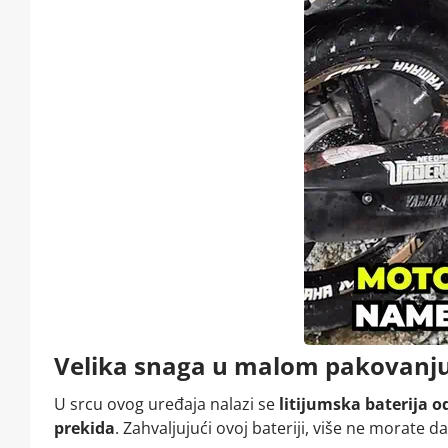
Velika snaga u malom pakovanj
U srcu ovog uređaja nalazi se
litijumska baterija o
prekida
. Zahvaljujući ovoj bateriji, više ne morate 