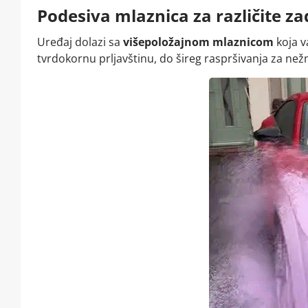
Podesiva mlaznica za različite z
Uređaj dolazi sa
višepoložajnom mlaznicom
koja 
tvrdokornu prljavštinu, do šireg raspršivanja za než