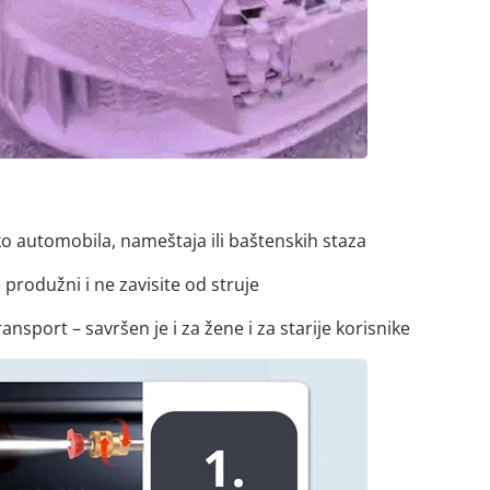
o automobila, nameštaja ili baštenskih staza
 produžni i ne zavisite od struje
sport – savršen je i za žene i za starije korisnike