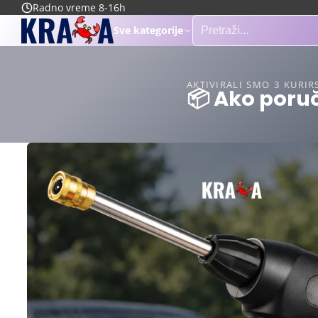
Radno vreme 8-16h
Sve kategorije
AKTIVIRALI SMO 3 KURIR
📦 Ako poruč