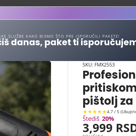
SKE SLUŽBE KAKO BISMO ŠTO PRE ISPORUČILI PAKETE!
iš danas, paket ti isporučuje
SKU: FMX2553
Profesion
pritiskom 
pištolj z
★★★★★
4.7 / 5 (Ukupn
Štediš
20%
3,999 RS
KOLIČINA