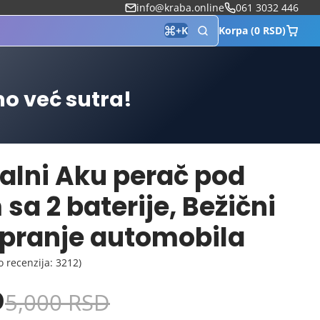
info@kraba.online
061 3032 446
Korpa (0 RSD)
+
K
mo već sutra!
alni Aku perač pod
sa 2 baterije, Bežični
a pranje automobila
o recenzija: 3212)
D
5,000 RSD