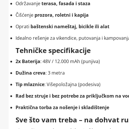
Održavanje
terasa, fasada i staza
Čišćenje
prozora, roletni i kapija
Oprati
baštenski nameštaj, bicikle ili alat
Idealno rešenje za vikendice, putovanja i kampovanj
Tehničke specifikacije
2x Baterija
: 48V / 12.000 mAh (punjiva)
Dužina creva
: 3 metra
Tip mlaznice
: Višepoložajna (podesiva)
Rad bez struje i bez potrebe za priključkom na v
Praktična torba za nošenje i skladištenje
Sve što vam treba – na dohvat r