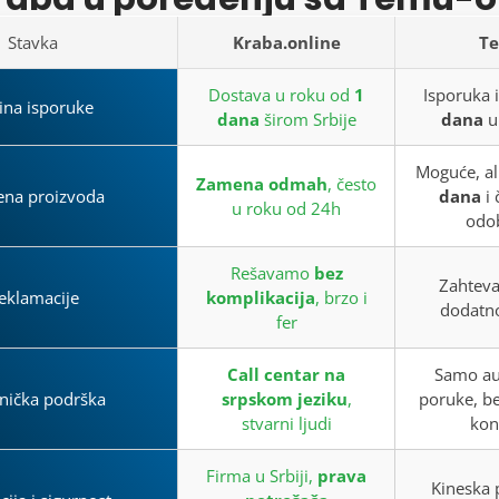
Stavka
Kraba.online
T
Dostava u roku od
1
Isporuka 
ina isporuke
dana
širom Srbije
dana
u
Moguće, al
Zamena odmah
, često
na proizvoda
dana
i 
u roku od 24h
odo
Rešavamo
bez
Zahteva
eklamacije
komplikacija
, brzo i
dodatno
fer
Call centar na
Samo au
snička podrška
srpskom jeziku
,
poruke, be
stvarni ljudi
kon
Firma u Srbiji,
prava
Kineska 