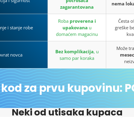
ija i sigurnost
potrošača
nema loka
zagarantovana
Roba
proverena i
Česta o
je i stanje robe
upakovana
u
greške be
domaćem magacinu
kva
Može tra
Bez komplikacija
, u
vrat novca
mese
samo par koraka
neiz
 kod za prvu kupovinu: 
Neki od utisaka kupaca