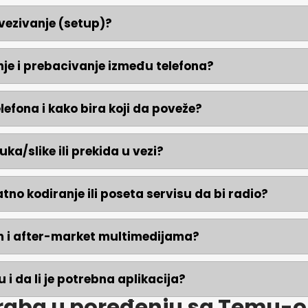
vezivanje (setup)?
anje i prebacivanje između telefona?
elefona i kako bira koji da poveže?
uka/slike ili prekida u vezi?
atno kodiranje ili poseta servisu da bi radio?
kim i after-market multimedijama?
 i da li je potrebna aplikacija?
raba u poređenju sa Temu-