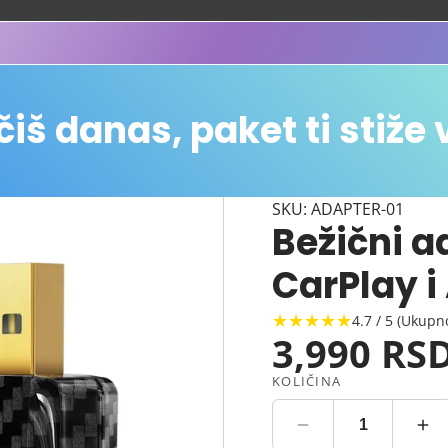
iš danas, paket ti stiže 
SKU: ADAPTER-01
Bežični a
CarPlay i
★★★★★
4.7 / 5 (Ukupn
3,990 RS
KOLIČINA