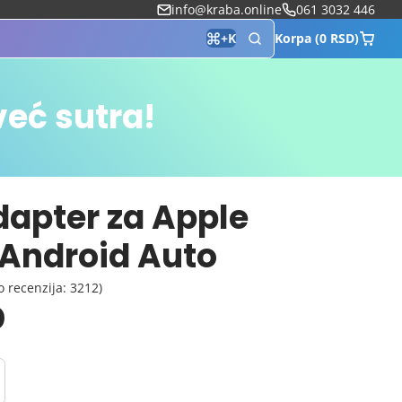
info@kraba.online
061 3032 446
Korpa (0 RSD)
+
K
već sutra!
dapter za Apple
 Android Auto
o recenzija: 3212)
D