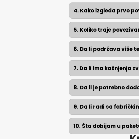
4. Kako izgleda prvo po
5. Koliko traje poveziv
6. Da li podržava više t
7. Da li ima kašnjenja zv
8. Da li je potrebno dod
9. Da li radi sa fabrič
10. Šta dobijam u paketu
K