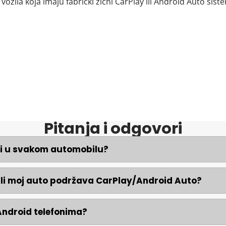
vozila koja imaju fabrički žični CarPlay ili Android Auto si
Pitanja i odgovori
adi u svakom automobilu?
li moj auto podržava CarPlay/Android Auto?
i Android telefonima?