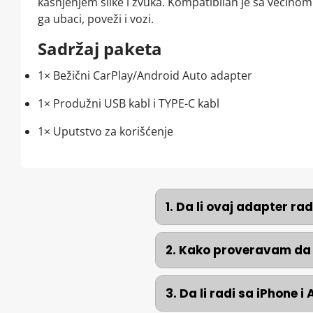
kašnjenjem slike i zvuka. Kompatibilan je sa većinom 
ga ubaci, poveži i vozi.
Sadržaj paketa
1× Bežični CarPlay/Android Auto adapter
1× Produžni USB kabl i TYPE-C kabl
1× Uputstvo za korišćenje
1. Da li ovaj adapter r
2. Kako proveravam da 
3. Da li radi sa iPhone 