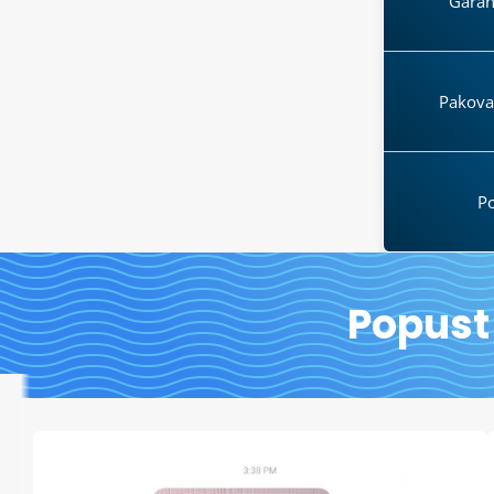
Garanc
Pakovan
Po
Popust