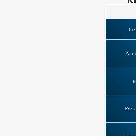
Brz
Zame
R
Kori