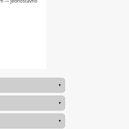
stem — jednostavno
▾
▾
▾