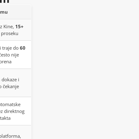
emu
iz Kine,
15+
 proseku
i traje do
60
često nije
brena
 dokaze i
 čekanje
tomatske
z direktnog
takta
platforma,