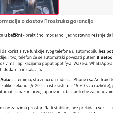
Svi proizvodi su ručno 
O nama: FILMAX SHO
O nama: FILMAX SHO
često stižu pogrešni ili 
PIB: 114005481
PIB: 114005481
Brz i siguran povrat 
MB: 67252527
MB: 67252527
ormacije o dostavi
Trostruka garancija
Lokacija: Beograd, Srbij
Lokacija: Beograd, Srbij
Povrat novca rešavamo
Kupujte sigurno i sa p
Poverenje naših kupaca
o u bežični
- praktično, moderno i jednostavno rešenje da k
trajati do dva meseca i
garancijom
možemo vam
Ukratko:
Kraba.online j
bez stresa.
porudžbine i sigurnim
 da koristiš sve funkcije svog telefona u automobilu
bez po
Kupujte sigurno i sa p
garancije, bez direktno
dije, i tvoj telefon će se automatski povezati putem
Bluetoot
kupuj na Kraba.online.
 pozivima i aplikacijama poput Spotify-a, Waze-a, WhatsApp-
 dodatnih instalacija.
 Auto
sistemima, što znači da radi i sa iPhone i sa Android 
koliko sekundi (5–20 s za iste sisteme, 15–60 s za različite), 
e automatski nakon prvog uparivanja, bez potrebe za ponov
 i ne zauzima prostor. Radi stabilno, bez prekida u vezi i 