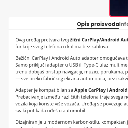
Opis proizvoda
Inf
Ovaj uređaj pretvara tvoj
žični CarPlay/Android Aut
funkcije svog telefona u kolima bez kablova.
Bežični CarPlay i Android Auto adapter omogućava ti
Samo priključi adapter u USB ili Type-C ulaz multime
trenu dobijaš pristup navigaciji, muzici, porukama,
— sve preko fabričkog ekrana automobila, bez ikakvih
Adapter je kompatibilan sa
Apple CarPlay
i
Android
Prebacivanje između različitih telefona traje svega ne
vozila koja koriste više vozača. Uređaj se povezuj
svaki put kada uđeš u automobil.
Dizajniran je u modernom karbon-stilu, kompaktan je