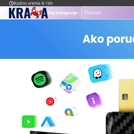
Radno vreme 8-16h
Sve kategorije
Ako poruč