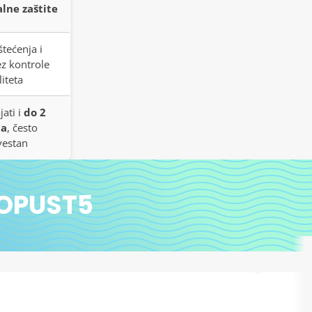
lne zaštite
štećenja i
z kontrole
liteta
jati i
do 2
ca
, često
vestan
POPUST5