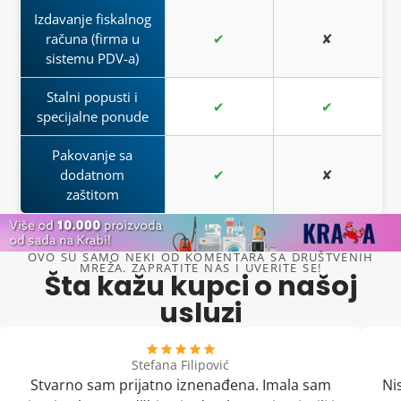
Izdavanje fiskalnog
računa (firma u
✔
✘
sistemu PDV-a)
Stalni popusti i
✔
✔
specijalne ponude
Pakovanje sa
dodatnom
✔
✘
zaštitom
OVO SU SAMO NEKI OD KOMENTARA SA DRUŠTVENIH
MREŽA. ZAPRATITE NAS I UVERITE SE!
Šta kažu kupci o našoj
usluzi
Stefana Filipović
Stvarno sam prijatno iznenađena. Imala sam
Ni