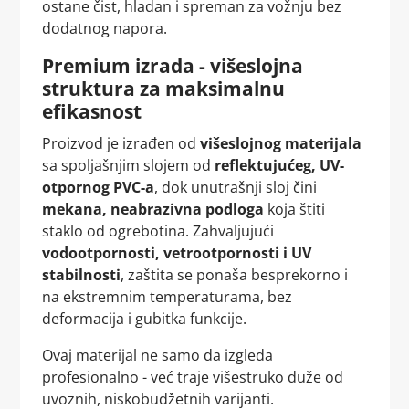
ostane čist, hladan i spreman za vožnju bez
dodatnog napora.
Premium izrada - višeslojna
struktura za maksimalnu
efikasnost
Proizvod je izrađen od
višeslojnog materijala
sa spoljašnjim slojem od
reflektujućeg, UV-
otpornog PVC-a
, dok unutrašnji sloj čini
mekana, neabrazivna podloga
koja štiti
staklo od ogrebotina. Zahvaljujući
vodootpornosti, vetrootpornosti i UV
stabilnosti
, zaštita se ponaša besprekorno i
na ekstremnim temperaturama, bez
deformacija i gubitka funkcije.
Ovaj materijal ne samo da izgleda
profesionalno - već traje višestruko duže od
uvoznih, niskobudžetnih varijanti.