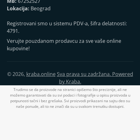
MB:
67252527
Lokacija:
Beograd
Registrovani smo u sistemu PDV-a, šifra delatnosti:
4791.
Verujte pouzdanom prodavcu za sve vaše online
kupovine!
© 2026,
kraba.online
Sva prava su zadržana. Powered
by Kraba.
Trudimo se da proizvode na stranici opišemo što preciznije, ali ne
možemo garantovati da su svi podaci i fotografije u opisu proizvoda u
potpunosti tačni i bez grešaka. Svi proizvodi prikazani na sajtu deo su
naše ponude, ali to ne znači da su u svakom trenutku dostupni.