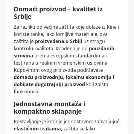
Domaći proizvod – kvalitet iz
Srbije
Za razliku od većine zaštita koje dolaze iz Kine i
koriste tanke, lako lomljive materijale, ova
zaštita je
proizvedena u Srbiji
uz strogu
kontrolu kvaliteta. Izrađena je od
pouzdanih
sirovina
prema evropskim standardima i
testirana u realnim vremenskim uslovima.
Kupovinom ovog proizvoda podržavate
domaću proizvodnju, lokalnu ekonomiju i
dobijate dugotrajniji proizvod
koji zaista
funkcioniše.
Jednostavna montaža i
kompaktno sklapanje
Postavljanje je krajnje jednostavno: zahvaljujući
elastičnim trakama
, zaštita se lako