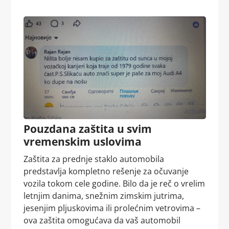
da je vaša kupovina sigurna, jednostavna i bez stresa.
Kupujte sigurno i sa poverenjem –
Kraba
zna šta radi!
Pouzdana zaštita u svim
vremenskim uslovima
Zaštita za prednje staklo automobila
predstavlja kompletno rešenje za očuvanje
vozila tokom cele godine. Bilo da je reč o vrelim
letnjim danima, snežnim zimskim jutrima,
jesenjim pljuskovima ili prolećnim vetrovima –
ova zaštita omogućava da vaš automobil