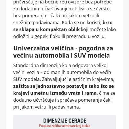
pričvršćuje na bočne retrovizore bez potrebe
za dodatnim učvršćivanjem. Fiksira se čvrsto,
bez pomeranja – čak i pri jakom vetru ili
snežnim padavinama. Kada se ne koristi,
brzo
se sklapa u kompaktan oblik
koji možete lako
odložiti u gepek, fioku ili pregradu u vozilu.
Univerzalna veličina - pogodna za
većinu automobila i SUV modela
Standardna dimenzija koja odgovara velikoj
većini vozila – od manjih automobila do većih
SUV modela. Zahvaljujući elastičnim krajevima,
zaštita se jednostavno postavlja tako što se
krajevi umetnu između vrata i rama
, čime se
dodatno učvršćuje i sprečava pomeranje čak i
pri jakom vetru ili padavinama.