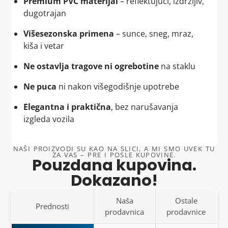
Premium PVC materijal
– reflektujući, izdržljiv,
dugotrajan
Višesezonska primena
– sunce, sneg, mraz,
kiša i vetar
Ne ostavlja tragove ni ogrebotine
na staklu
Ne puca
ni nakon višegodišnje upotrebe
Elegantna i praktična
, bez narušavanja
izgleda vozila
NAŠI PROIZVODI SU KAO NA SLICI, A MI SMO UVEK TU
ZA VAS – PRE I POSLE KUPOVINE.
Pouzdana kupovina.
Dokazano!
Naša
Ostale
Prednosti
prodavnica
prodavnice