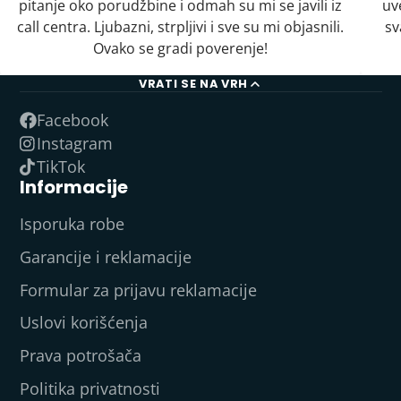
pitanje oko porudžbine i odmah su mi se javili iz
uv
call centra. Ljubazni, strpljivi i sve su mi objasnili.
sv
Ovako se gradi poverenje!
VRATI SE NA VRH
Facebook
Instagram
TikTok
Informacije
Isporuka robe
Garancije i reklamacije
Formular za prijavu reklamacije
Uslovi korišćenja
Prava potrošača
Politika privatnosti