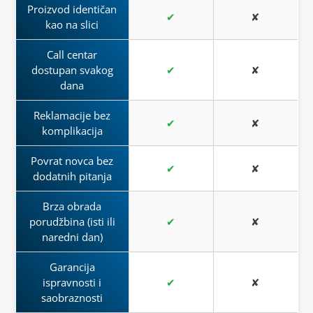
Proizvod identičan
✔
✘
kao na slici
Call centar
dostupan svakog
✔
✘
dana
Reklamacije bez
✔
✘
komplikacija
Povrat novca bez
✔
✘
dodatnih pitanja
Brza obrada
porudžbina (isti ili
✔
✘
naredni dan)
Garancija
ispravnosti i
✔
✘
saobraznosti