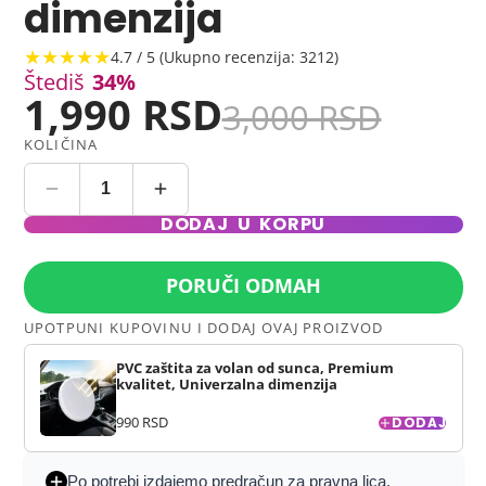
dimenzija
★★★★★
4.7 / 5 (Ukupno recenzija: 3212)
Štediš
34%
1,990 RSD
3,000 RSD
KOLIČINA
DODAJ U KORPU
PORUČI ODMAH
UPOTPUNI KUPOVINU I DODAJ OVAJ PROIZVOD
PVC zaštita za volan od sunca, Premium
kvalitet, Univerzalna dimenzija
990 RSD
DODAJ
Po potrebi izdajemo predračun za pravna lica.