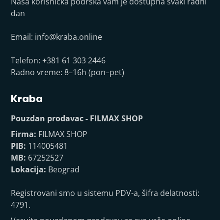
Naša korisnička podrška vam je dostupna svaki radni
dan
Email:
info@kraba.online
Telefon: +381 61 303 2446
Radno vreme: 8–16h (pon–pet)
Kraba
Pouzdan prodavac - FILMAX SHOP
Firma:
FILMAX SHOP
PIB:
114005481
MB:
67252527
Lokacija:
Beograd
Registrovani smo u sistemu PDV-a, šifra delatnosti:
4791.