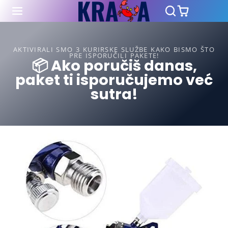
AKTIVIRALI SMO 3 KURIRSKE SLUŽBE KAKO BISMO ŠTO
PRE ISPORUČILI PAKETE!
📦 Ako poručiš danas,
paket ti isporučujemo već
sutra!