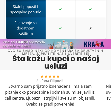
Stalni popusti i
✔
✔
specijalne ponude
Pakovanje sa
dodatnom
✔
✘
zaštitom
OVO SU SAMO NEKI OD KOMENTARA SA DRUŠTVENIH
MREŽA. ZAPRATITE NAS I UVERITE SE!
Šta kažu kupci o našoj
usluzi
Stefana Filipović
Stvarno sam prijatno iznenađena. Imala sam
Ni
pitanje oko porudžbine i odmah su mi se javili iz
uv
call centra. Ljubazni, strpljivi i sve su mi objasnili.
sv
Ovako se gradi poverenje!