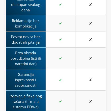
dostupan svakog
✔
✘
dana
Reklamacije bez
✔
✘
komplikacija
Povrat novca bez
✔
✘
dodatnih pitanja
Brza obrada
porudžbina (isti ili
✔
✘
naredni dan)
Garancija
ispravnosti i
✔
✘
saobraznosti
Izdavanje fiskalnog
računa (firma u
✔
✘
sistemu PDV-a)