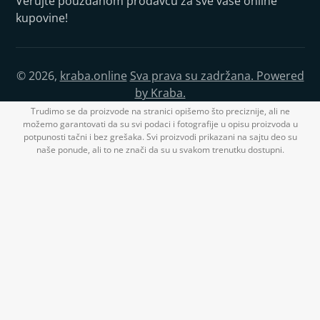
Verujte pouzdanom prodavcu za sve vaše online
kupovine!
© 2026,
kraba.online
Sva prava su zadržana. Powered
by Kraba.
Trudimo se da proizvode na stranici opišemo što preciznije, ali ne
možemo garantovati da su svi podaci i fotografije u opisu proizvoda u
potpunosti tačni i bez grešaka. Svi proizvodi prikazani na sajtu deo su
naše ponude, ali to ne znači da su u svakom trenutku dostupni.