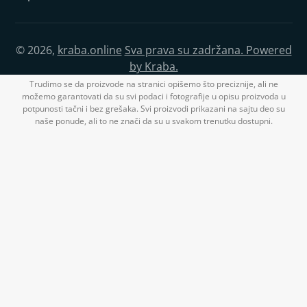
© 2026,
kraba.online
Sva prava su zadržana. Powered
by Kraba.
Trudimo se da proizvode na stranici opišemo što preciznije, ali ne
možemo garantovati da su svi podaci i fotografije u opisu proizvoda u
potpunosti tačni i bez grešaka. Svi proizvodi prikazani na sajtu deo su
naše ponude, ali to ne znači da su u svakom trenutku dostupni.