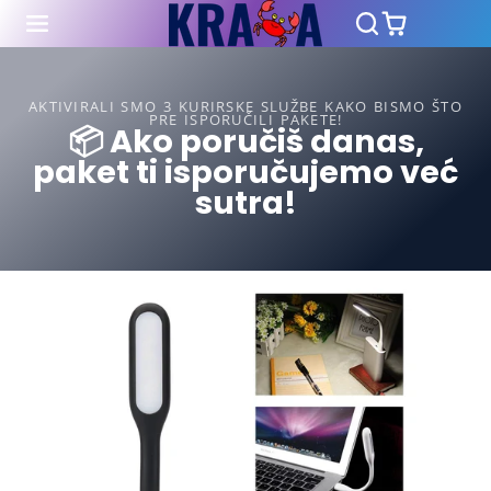
AKTIVIRALI SMO 3 KURIRSKE SLUŽBE KAKO BISMO ŠTO
PRE ISPORUČILI PAKETE!
📦 Ako poručiš danas,
paket ti isporučujemo već
sutra!