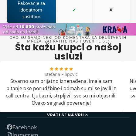
Pakovanje sa
dodatnom
✔
✘
zaštitom
OVO SU SAMO NEKI OD KOMENTARA SA DRUŠTVENIH
MREŽA. ZAPRATITE NAS I UVERITE SE!
Šta kažu kupci o našoj
usluzi
Stefana Filipović
Stvarno sam prijatno iznenađena. Imala sam
Ni
pitanje oko porudžbine i odmah su mi se javili iz
uv
call centra. Ljubazni, strpljivi i sve su mi objasnili.
sv
Ovako se gradi poverenje!
VRATI SE NA VRH
Facebook
Instagram