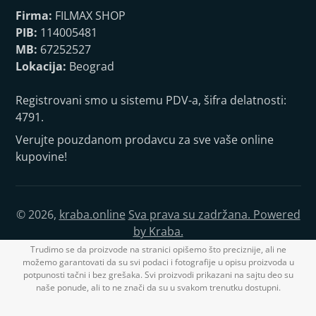
Firma:
FILMAX SHOP
PIB:
114005481
MB:
67252527
Lokacija:
Beograd
Registrovani smo u sistemu PDV-a, šifra delatnosti:
4791.
Verujte pouzdanom prodavcu za sve vaše online
kupovine!
© 2026,
kraba.online
Sva prava su zadržana. Powered
by Kraba.
Trudimo se da proizvode na stranici opišemo što preciznije, ali ne
možemo garantovati da su svi podaci i fotografije u opisu proizvoda u
potpunosti tačni i bez grešaka. Svi proizvodi prikazani na sajtu deo su
naše ponude, ali to ne znači da su u svakom trenutku dostupni.