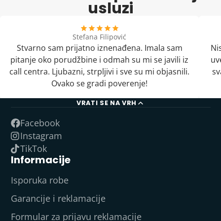
usluzi
Stefana Filipović
Stvarno sam prijatno iznenađena. Imala sam
Ni
pitanje oko porudžbine i odmah su mi se javili iz
uv
call centra. Ljubazni, strpljivi i sve su mi objasnili.
sv
Ovako se gradi poverenje!
VRATI SE NA VRH
Facebook
Instagram
TikTok
Informacije
Isporuka robe
Garancije i reklamacije
Formular za prijavu reklamacije