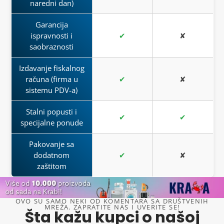
naredni dan)
Garancija
ispravnosti i
✔
✘
saobraznosti
Izdavanje fiskalnog
računa (firma u
✔
✘
sistemu PDV-a)
Stalni popusti i
✔
✔
specijalne ponude
Pakovanje sa
dodatnom
✔
✘
zaštitom
OVO SU SAMO NEKI OD KOMENTARA SA DRUŠTVENIH
MREŽA. ZAPRATITE NAS I UVERITE SE!
Šta kažu kupci o našoj