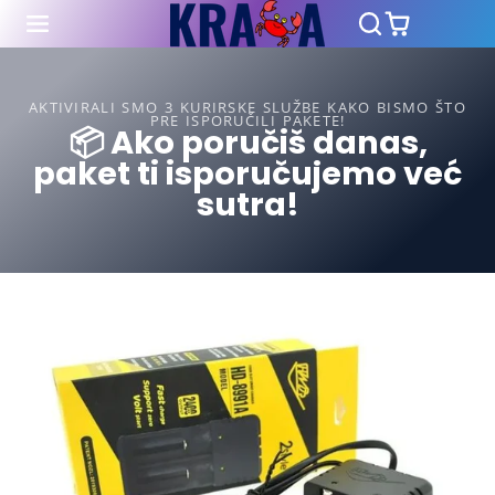
AKTIVIRALI SMO 3 KURIRSKE SLUŽBE KAKO BISMO ŠTO
PRE ISPORUČILI PAKETE!
📦 Ako poručiš danas,
paket ti isporučujemo već
sutra!