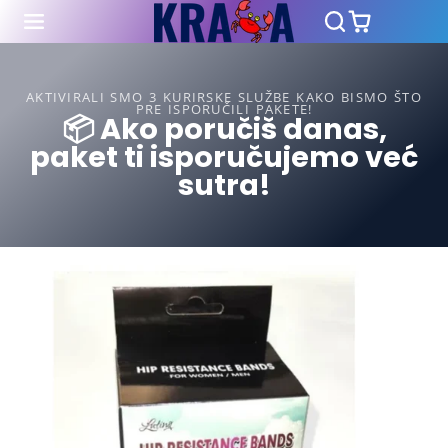
AKTIVIRALI SMO 3 KURIRSKE SLUŽBE KAKO BISMO ŠTO
PRE ISPORUČILI PAKETE!
📦 Ako poručiš danas,
paket ti isporučujemo već
sutra!