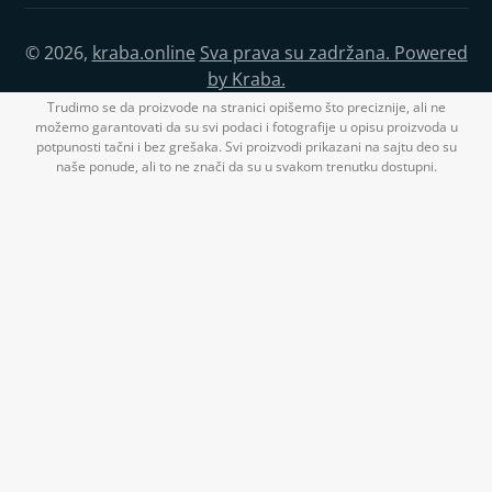
© 2026,
kraba.online
Sva prava su zadržana. Powered
by Kraba.
Trudimo se da proizvode na stranici opišemo što preciznije, ali ne
možemo garantovati da su svi podaci i fotografije u opisu proizvoda u
potpunosti tačni i bez grešaka. Svi proizvodi prikazani na sajtu deo su
naše ponude, ali to ne znači da su u svakom trenutku dostupni.