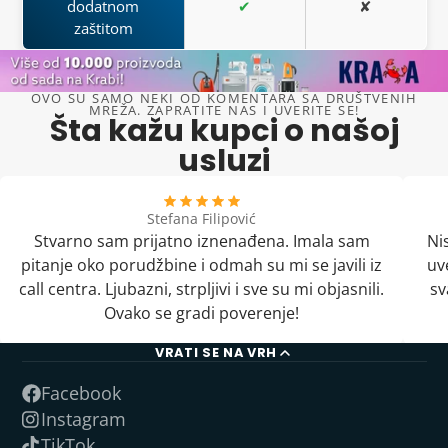
dodatnom
✔
✘
zaštitom
OVO SU SAMO NEKI OD KOMENTARA SA DRUŠTVENIH
MREŽA. ZAPRATITE NAS I UVERITE SE!
Šta kažu kupci o našoj
usluzi
Stefana Filipović
Stvarno sam prijatno iznenađena. Imala sam
Ni
pitanje oko porudžbine i odmah su mi se javili iz
uv
call centra. Ljubazni, strpljivi i sve su mi objasnili.
sv
Ovako se gradi poverenje!
VRATI SE NA VRH
Facebook
Instagram
TikTok