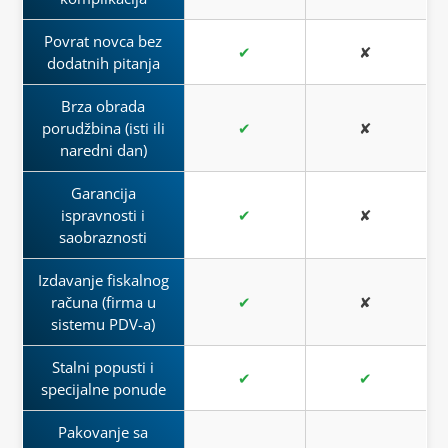
Povrat novca bez
✔
✘
dodatnih pitanja
Brza obrada
porudžbina (isti ili
✔
✘
naredni dan)
Garancija
ispravnosti i
✔
✘
saobraznosti
Izdavanje fiskalnog
računa (firma u
✔
✘
sistemu PDV-a)
Stalni popusti i
✔
✔
specijalne ponude
Pakovanje sa