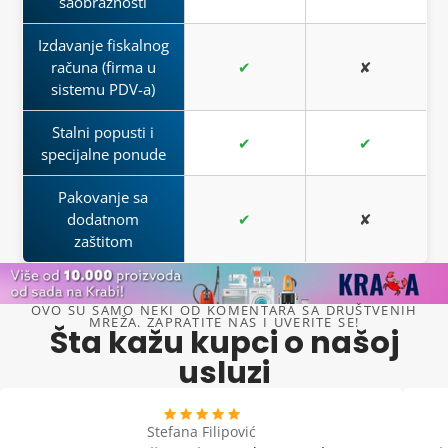
saobraznosti
Izdavanje fiskalnog
računa (firma u
✔
✘
sistemu PDV-a)
Stalni popusti i
✔
✔
specijalne ponude
Pakovanje sa
dodatnom
✔
✘
zaštitom
OVO SU SAMO NEKI OD KOMENTARA SA DRUŠTVENIH
MREŽA. ZAPRATITE NAS I UVERITE SE!
Šta kažu kupci o našoj
usluzi
Stefana Filipović