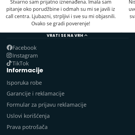
Stvarno sam prijatno iznenađena. Imala sam
Ni
pitanje oko porudžbine i odmah su mi se javili iz
uv
call centra. Ljubazni, strpljivi i sve su mi objasnili.
sv
Ovako se gradi poverenje!
VRATI SE NA VRH
Facebook
Instagram
TikTok
Informacije
Isporuka robe
Garancije i reklamacije
Formular za prijavu reklamacije
Uslovi korišćenja
Prava potrošača