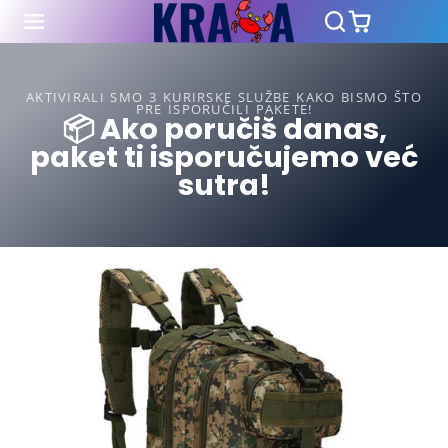
AKTIVIRALI SMO 3 KURIRSKE SLUŽBE KAKO BISMO ŠTO
PRE ISPORUČILI PAKETE!
📦 Ako poručiš danas,
paket ti isporučujemo već
sutra!