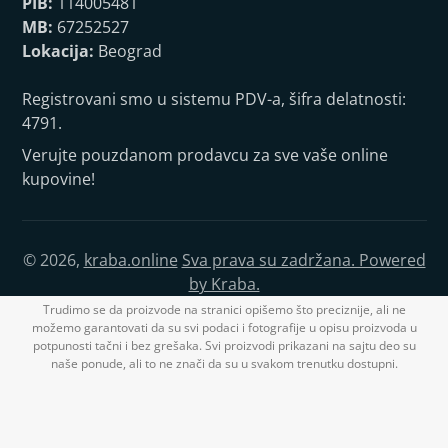
PIB:
114005481
MB:
67252527
Lokacija:
Beograd
Registrovani smo u sistemu PDV-a, šifra delatnosti:
4791.
Verujte pouzdanom prodavcu za sve vaše online
kupovine!
© 2026,
kraba.online
Sva prava su zadržana. Powered
by Kraba.
Trudimo se da proizvode na stranici opišemo što preciznije, ali ne
možemo garantovati da su svi podaci i fotografije u opisu proizvoda u
potpunosti tačni i bez grešaka. Svi proizvodi prikazani na sajtu deo su
naše ponude, ali to ne znači da su u svakom trenutku dostupni.