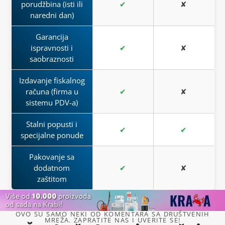
porudžbina (isti ili
✔
✘
naredni dan)
Garancija
ispravnosti i
✔
✘
saobraznosti
Izdavanje fiskalnog
računa (firma u
✔
✘
sistemu PDV-a)
Stalni popusti i
✔
✔
specijalne ponude
Pakovanje sa
dodatnom
✔
✘
zaštitom
OVO SU SAMO NEKI OD KOMENTARA SA DRUŠTVENIH
MREŽA. ZAPRATITE NAS I UVERITE SE!