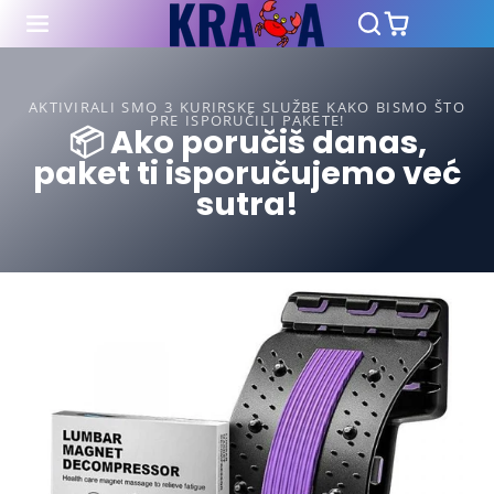
AKTIVIRALI SMO 3 KURIRSKE SLUŽBE KAKO BISMO ŠTO
PRE ISPORUČILI PAKETE!
📦 Ako poručiš danas,
paket ti isporučujemo već
sutra!