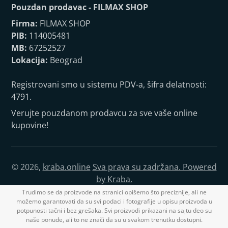
Pouzdan prodavac - FILMAX SHOP
Firma:
FILMAX SHOP
PIB:
114005481
MB:
67252527
Lokacija:
Beograd
Registrovani smo u sistemu PDV-a, šifra delatnosti:
4791.
Verujte pouzdanom prodavcu za sve vaše online
kupovine!
© 2026,
kraba.online
Sva prava su zadržana. Powered
by Kraba.
Trudimo se da proizvode na stranici opišemo što preciznije, ali ne
možemo garantovati da su svi podaci i fotografije u opisu proizvoda u
potpunosti tačni i bez grešaka. Svi proizvodi prikazani na sajtu deo su
naše ponude, ali to ne znači da su u svakom trenutku dostupni.