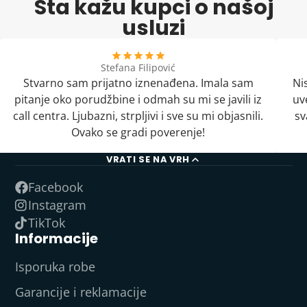
Šta kažu kupci o našoj
usluzi
Stefana Filipović
Stvarno sam prijatno iznenađena. Imala sam
Ni
pitanje oko porudžbine i odmah su mi se javili iz
uv
call centra. Ljubazni, strpljivi i sve su mi objasnili.
sv
Ovako se gradi poverenje!
VRATI SE NA VRH
Facebook
Instagram
TikTok
Informacije
Isporuka robe
Garancije i reklamacije