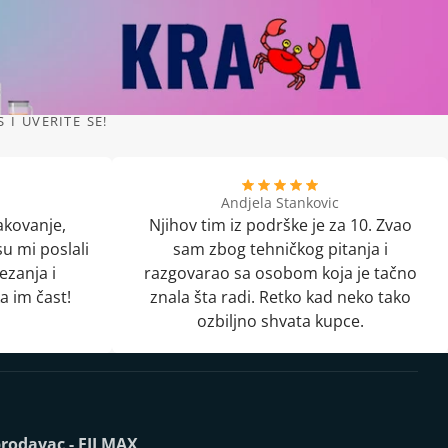
I UVERITE SE!
Andjela Stankovic
akovanje,
Njihov tim iz podrške je za 10. Zvao
u mi poslali
sam zbog tehničkog pitanja i
ezanja i
razgovarao sa osobom koja je tačno
a im čast!
znala šta radi. Retko kad neko tako
ozbiljno shvata kupce.
rodavac - FILMAX