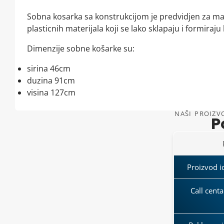
Sobna kosarka sa konstrukcijom je predvidjen za mali
plasticnih materijala koji se lako sklapaju i formiraj
Dimenzije sobne košarke su:
sirina 46cm
duzina 91cm
visina 127cm
NAŠI PROIZVO
P
Proizvod id
Call cent