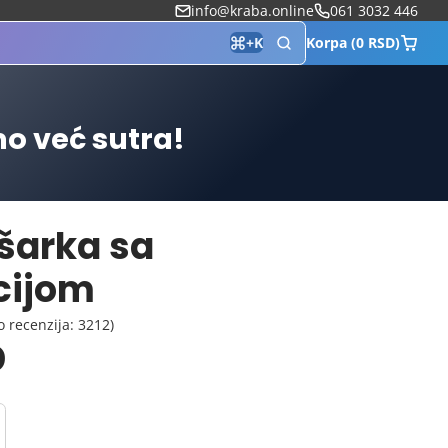
info@kraba.online
061 3032 446
Korpa (0 RSD)
+
K
mo već sutra!
šarka sa
cijom
o recenzija: 3212)
D