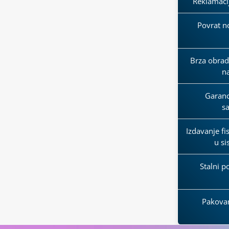
Reklamaci
Povrat n
Brza obrada
n
Garanci
s
Izdavanje fi
u s
Stalni p
Pakova