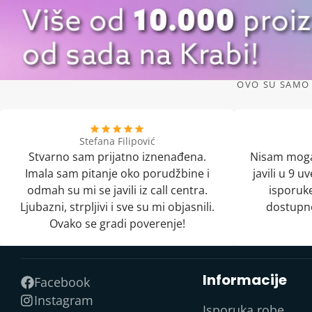
OVO SU SAMO 
Stefana Filipović
Stvarno sam prijatno iznenađena.
Nisam moga
Imala sam pitanje oko porudžbine i
javili u 9 
odmah su mi se javili iz call centra.
isporuke
Ljubazni, strpljivi i sve su mi objasnili.
dostupno
Ovako se gradi poverenje!
Informacije
Facebook
Instagram
Isporuka robe