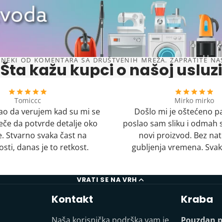
NEKI OD KOMENTARA SA DRUŠTVENIH MREŽA. ZAPRATITE NAS 
Šta kažu kupci o našoj usluzi
Tomiccc
Mirko mirko
o da verujem kad su mi se
Došlo mi je oštećeno p
uveče da potvrde detalje oko
poslao sam sliku i odmah s
. Stvarno svaka čast na
novi proizvod. Bez nat
sti, danas je to retkost.
gubljenja vremena. Svak
VRATI SE NA VRH
Kontakt
Kraba
Naša korisnička podrška vam je
Pouzdan p