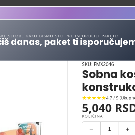
SKE SLUŽBE KAKO BISMO ŠTO PRE ISPORUČILI PAKETE!
iš danas, paket ti isporučuje
SKU: FMX2046
Sobna ko
konstruk
★★★★★
4.7 / 5 (Ukupn
5,040 RS
KOLIČINA