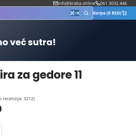
info@kraba.online
061 3032 446
Korpa (0 RSD)
+
K
mo već sutra!
ira za gedore 11
o recenzija: 3212)
D