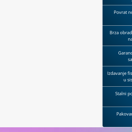
Povrat n
Brza obrada
n
Garanci
s
Izdavanje fi
u s
Stalni p
Pakova