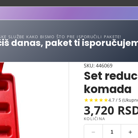
SKE SLUŽBE KAKO BISMO ŠTO PRE ISPORUČILI PAKETE!
iš danas, paket ti isporučuje
SKU: 446069
Set reduc
komada
★★★★★
4.7 / 5 (Ukupn
3,720 RS
KOLIČINA