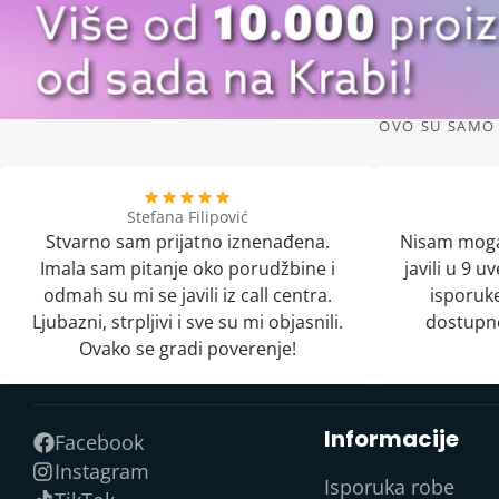
OVO SU SAMO 
Stefana Filipović
Stvarno sam prijatno iznenađena.
Nisam moga
Imala sam pitanje oko porudžbine i
javili u 9 
odmah su mi se javili iz call centra.
isporuke
Ljubazni, strpljivi i sve su mi objasnili.
dostupno
Ovako se gradi poverenje!
Informacije
Facebook
Instagram
Isporuka robe