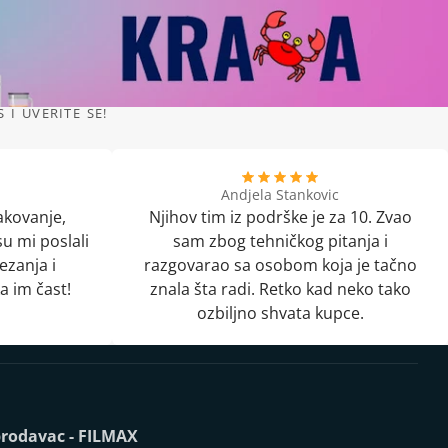
I UVERITE SE!
Andjela Stankovic
akovanje,
Njihov tim iz podrške je za 10. Zvao
u mi poslali
sam zbog tehničkog pitanja i
ezanja i
razgovarao sa osobom koja je tačno
a im čast!
znala šta radi. Retko kad neko tako
ozbiljno shvata kupce.
rodavac - FILMAX