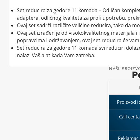
Set reducira za gedore 11 komada – Odličan komplet 
adaptera, odličnog kvaliteta za profi upotrebu, prekriv
Ovaj set sadrži različite veličine reducira, tako da m
Ovaj set izrađen je od visokokvalitetnog materijala 
popravcima i održavanjem, ovaj set reducira će vam
Set reducira za gedore 11 komada svi reduciri dolaze 
nalazi Vaš alat kada Vam zatreba.
NAŠI PROIZVO
P
Proizvod id
Call cent
Reklamaci