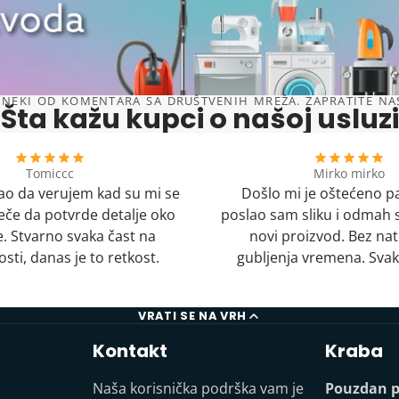
NEKI OD KOMENTARA SA DRUŠTVENIH MREŽA. ZAPRATITE NAS 
Šta kažu kupci o našoj usluzi
Tomiccc
Mirko mirko
o da verujem kad su mi se
Došlo mi je oštećeno p
uveče da potvrde detalje oko
poslao sam sliku i odmah s
. Stvarno svaka čast na
novi proizvod. Bez nat
sti, danas je to retkost.
gubljenja vremena. Svak
VRATI SE NA VRH
Kontakt
Kraba
Naša korisnička podrška vam je
Pouzdan p