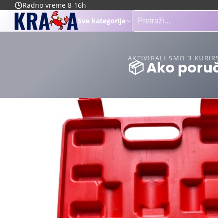
Radno vreme 8-16h
Sve kategorije
AKTIVIRALI SMO 3 KURIR
📦 Ako poruč