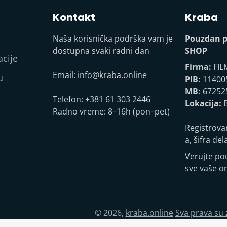
Kontakt
Kraba
Naša korisnička podrška vam je
Pouzdan p
dostupna svaki radni dan
SHOP
acije
Firma:
FIL
Email:
info@kraba.online
u
PIB:
11400
MB:
67252
Telefon: +381 61 303 2446
Lokacija:
B
Radno vreme: 8–16h (pon–pet)
Registrova
a, šifra del
Verujte p
sve vaše o
© 2026,
kraba.online
Sva prava su
išemo što preciznije, ali ne možemo garantovati da su svi podaci i fotografije u o