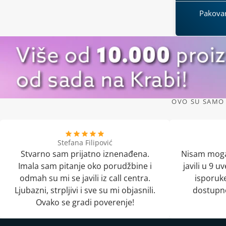
Pakova
OVO SU SAMO 
Stefana Filipović
Stvarno sam prijatno iznenađena.
Nisam moga
Imala sam pitanje oko porudžbine i
javili u 9 
odmah su mi se javili iz call centra.
isporuke
Ljubazni, strpljivi i sve su mi objasnili.
dostupno
Ovako se gradi poverenje!