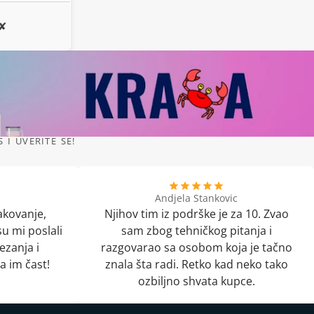
✘
I UVERITE SE!
Andjela Stankovic
akovanje,
Njihov tim iz podrške je za 10. Zvao
u mi poslali
sam zbog tehničkog pitanja i
ezanja i
razgovarao sa osobom koja je tačno
a im čast!
znala šta radi. Retko kad neko tako
ozbiljno shvata kupce.