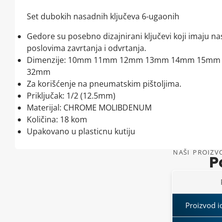
Set dubokih nasadnih ključeva 6-ugaonih
Gedore su posebno dizajnirani ključevi koji imaju n
poslovima zavrtanja i odvrtanja.
Dimenzije: 10mm 11mm 12mm 13mm 14mm 15
32mm
Za korišćenje na pneumatskim pištoljima.
Priključak: 1/2 (12.5mm)
Materijal: CHROME MOLIBDENUM
Količina: 18 kom
Upakovano u plasticnu kutiju
NAŠI PROIZVO
P
Proizvod id