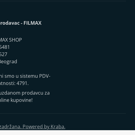
rodavac - FILMAX
MAX SHOP
5481
527
eograd
ni smo u sistemu PDV-
atnosti: 4791.
ouzdanom prodavcu za
nline kupovine!
 zadržana. Powered by Kraba.
pisu proizvoda u potpunosti tačni i bez