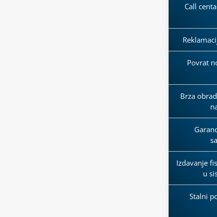
Call cent
Reklamaci
Povrat n
Brza obrada
n
Garanci
s
Izdavanje fi
u s
Stalni p