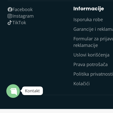
Informacije
Facebook
Instagram
Isporuka robe
TikTok
Garancije i reklam
Formular za prijav
reklamacije
Uslovi korišćenja
Prava potrošača
Politika privatnosti
Kolačići
Kontakt
Trudimo se da proizvode na stranici op