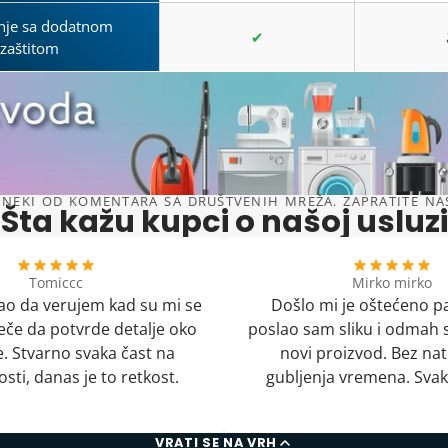
nje sa dodatnom
✔
zaštitom
NEKI OD KOMENTARA SA DRUŠTVENIH MREŽA. ZAPRATITE NAS 
Šta kažu kupci o našoj usluzi
Tomiccc
Mirko mirko
o da verujem kad su mi se
Došlo mi je oštećeno p
uveče da potvrde detalje oko
poslao sam sliku i odmah s
. Stvarno svaka čast na
novi proizvod. Bez nat
sti, danas je to retkost.
gubljenja vremena. Svak
VRATI SE NA VRH