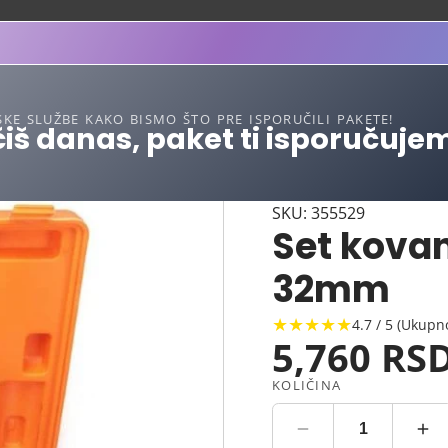
SKE SLUŽBE KAKO BISMO ŠTO PRE ISPORUČILI PAKETE!
iš danas, paket ti isporučuje
SKU: 355529
Set kovan
32mm
★★★★★
4.7 / 5 (Ukupn
5,760 RS
KOLIČINA