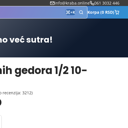
info@kraba.online
061 3032 446
Korpa (0 RSD)
+
K
mo već sutra!
ih gedora 1/2 10-
o recenzija: 3212)
D