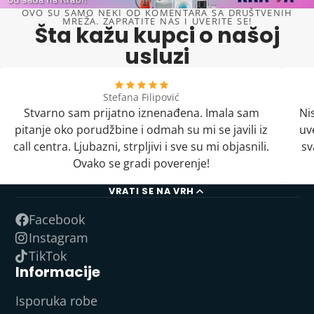
OVO SU SAMO NEKI OD KOMENTARA SA DRUŠTVENIH
MREŽA. ZAPRATITE NAS I UVERITE SE!
Šta kažu kupci o našoj
usluzi
Stefana Filipović
Stvarno sam prijatno iznenađena. Imala sam
Ni
pitanje oko porudžbine i odmah su mi se javili iz
uv
call centra. Ljubazni, strpljivi i sve su mi objasnili.
sv
Ovako se gradi poverenje!
VRATI SE NA VRH
Facebook
Instagram
TikTok
Informacije
Isporuka robe