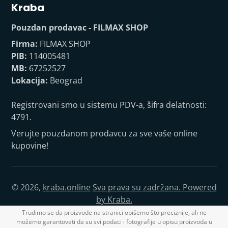
Kraba
Pouzdan prodavac - FILMAX SHOP
Firma:
FILMAX SHOP
PIB:
114005481
MB:
67252527
Lokacija:
Beograd
Registrovani smo u sistemu PDV-a, šifra delatnosti:
4791.
Verujte pouzdanom prodavcu za sve vaše online
kupovine!
© 2026,
kraba.online
Sva prava su zadržana. Powered
by Kraba.
Trudimo se da proizvode na stranici opišemo što preciznije, ali ne
možemo garantovati da su svi podaci i fotografije u opisu proizvoda u