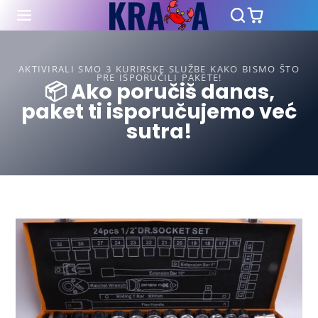
AKTIVIRALI SMO 3 KURIRSKE SLUŽBE KAKO BISMO ŠTO
PRE ISPORUČILI PAKETE!
📦 Ako poručiš danas,
paket ti isporučujemo već
sutra!