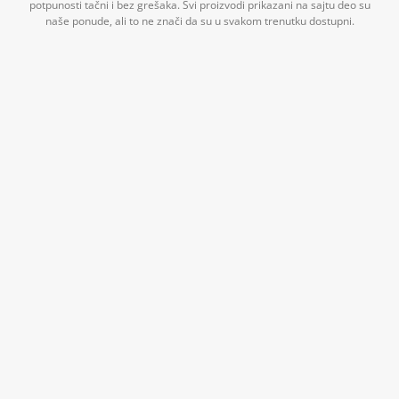
potpunosti tačni i bez grešaka. Svi proizvodi prikazani na sajtu deo su
naše ponude, ali to ne znači da su u svakom trenutku dostupni.