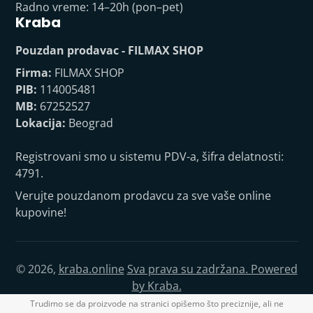
Radno vreme: 14–20h (pon–pet)
Kraba
Pouzdan prodavac - FILMAX SHOP
Firma:
FILMAX SHOP
PIB:
114005481
MB:
67252527
Lokacija:
Beograd
Registrovani smo u sistemu PDV-a, šifra delatnosti:
4791.
Verujte pouzdanom prodavcu za sve vaše online
kupovine!
© 2026,
kraba.online
Sva prava su zadržana. Powered
by Kraba.
Trudimo se da proizvode na stranici opišemo što preciznije, ali ne