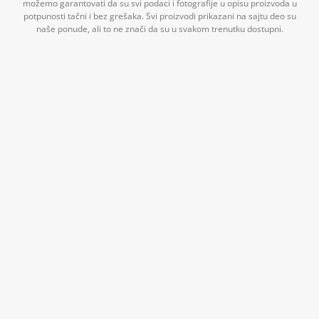
možemo garantovati da su svi podaci i fotografije u opisu proizvoda u
potpunosti tačni i bez grešaka. Svi proizvodi prikazani na sajtu deo su
naše ponude, ali to ne znači da su u svakom trenutku dostupni.