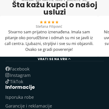
Šta kažu kupci o našoj
usluzi
Stefana Filipović
Stvarno sam prijatno iznenađena. Imala sam
Ni
pitanje oko porudžbine i odmah su mi se javili iz
uv
call centra. Ljubazni, strpljivi i sve su mi objasnili.
sv
Ovako se gradi poverenje!
VRATI SE NA VRH
Facebook
Instagram
TikTok
Informacije
Isporuka robe
Garancije i reklamacije