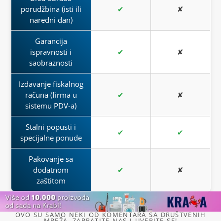
porudžbina (isti ili
✔
✘
naredni dan)
Garancija
ispravnosti i
✔
✘
saobraznosti
Izdavanje fiskalnog
računa (firma u
✔
✘
sistemu PDV-a)
Stalni popusti i
✔
✔
specijalne ponude
Pakovanje sa
dodatnom
✔
✘
zaštitom
OVO SU SAMO NEKI OD KOMENTARA SA DRUŠTVENIH
MREŽA. ZAPRATITE NAS I UVERITE SE!