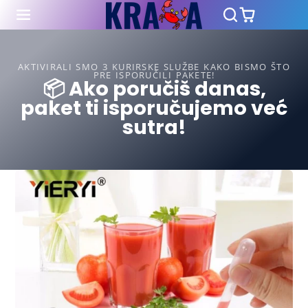
AKTIVIRALI SMO 3 KURIRSKE SLUŽBE KAKO BISMO ŠTO
PRE ISPORUČILI PAKETE!
📦 Ako poručiš danas,
paket ti isporučujemo već
sutra!