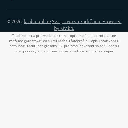
© 2026,
kraba.online
Sva prava su zadržana. Powered
by Kraba.
Trudimo se da proizvode na stranici opišemo što preciznije, ali ne
možemo garantovati da su svi podaci i fotografije u opisu proizvoda u
potpunosti tačni i bez grešaka. Svi proizvodi prikazani na sajtu deo su
naše ponude, ali to ne znači da su u svakom trenutku dostupni.