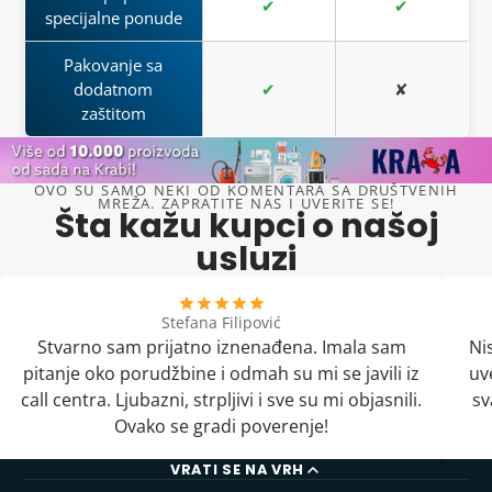
✔
✔
specijalne ponude
Pakovanje sa
dodatnom
✔
✘
zaštitom
OVO SU SAMO NEKI OD KOMENTARA SA DRUŠTVENIH
MREŽA. ZAPRATITE NAS I UVERITE SE!
Šta kažu kupci o našoj
usluzi
Stefana Filipović
Stvarno sam prijatno iznenađena. Imala sam
Ni
pitanje oko porudžbine i odmah su mi se javili iz
uv
call centra. Ljubazni, strpljivi i sve su mi objasnili.
sv
Ovako se gradi poverenje!
VRATI SE NA VRH