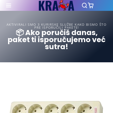
AKTIVIRALI SMO 3 KURIRSKE SLUŽBE KAKO BISMO ŠTO
PRE ISPORUČILI PAKETE!
📦 Ako poručiš danas,
paket ti isporučujemo već
sutra!