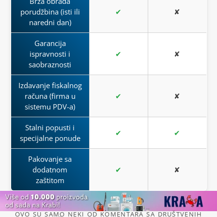
Brza obrada
porudžbina (isti ili
✔
✘
naredni dan)
Garancija
ispravnosti i
✔
✘
saobraznosti
Izdavanje fiskalnog
računa (firma u
✔
✘
sistemu PDV-a)
Stalni popusti i
✔
✔
specijalne ponude
Pakovanje sa
dodatnom
✔
✘
zaštitom
OVO SU SAMO NEKI OD KOMENTARA SA DRUŠTVENIH