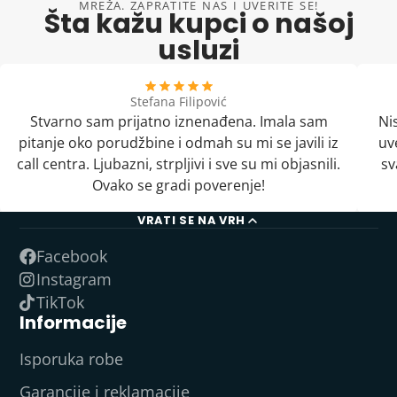
MREŽA. ZAPRATITE NAS I UVERITE SE!
Šta kažu kupci o našoj
usluzi
Stefana Filipović
Stvarno sam prijatno iznenađena. Imala sam
Ni
pitanje oko porudžbine i odmah su mi se javili iz
uv
call centra. Ljubazni, strpljivi i sve su mi objasnili.
sv
Ovako se gradi poverenje!
VRATI SE NA VRH
Facebook
Instagram
TikTok
Informacije
Isporuka robe
Garancije i reklamacije