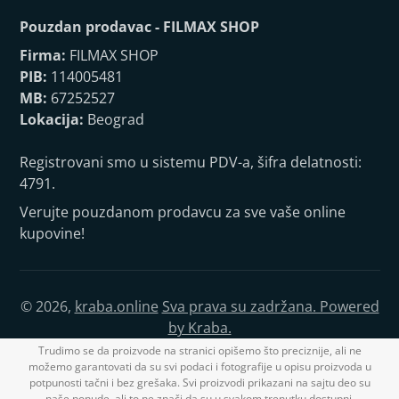
Pouzdan prodavac - FILMAX SHOP
Firma:
FILMAX SHOP
PIB:
114005481
MB:
67252527
Lokacija:
Beograd
Registrovani smo u sistemu PDV-a, šifra delatnosti:
4791.
Verujte pouzdanom prodavcu za sve vaše online
kupovine!
© 2026,
kraba.online
Sva prava su zadržana. Powered
by Kraba.
Trudimo se da proizvode na stranici opišemo što preciznije, ali ne
možemo garantovati da su svi podaci i fotografije u opisu proizvoda u
potpunosti tačni i bez grešaka. Svi proizvodi prikazani na sajtu deo su
naše ponude, ali to ne znači da su u svakom trenutku dostupni.