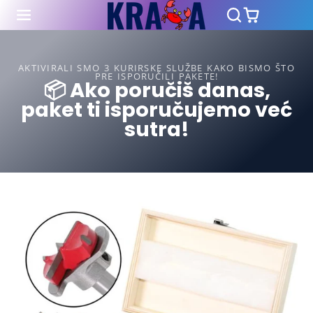
AKTIVIRALI SMO 3 KURIRSKE SLUŽBE KAKO BISMO ŠTO
PRE ISPORUČILI PAKETE!
📦 Ako poručiš danas,
paket ti isporučujemo već
sutra!