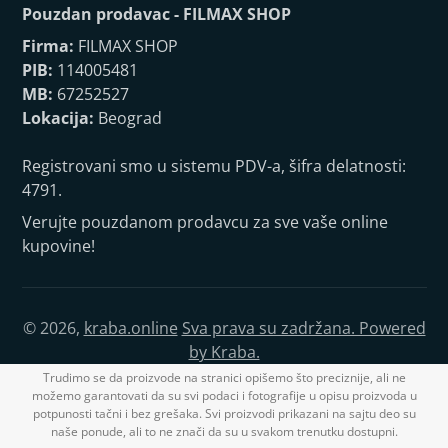
Pouzdan prodavac - FILMAX SHOP
Firma:
FILMAX SHOP
PIB:
114005481
MB:
67252527
Lokacija:
Beograd
Registrovani smo u sistemu PDV-a, šifra delatnosti:
4791.
Verujte pouzdanom prodavcu za sve vaše online
kupovine!
© 2026,
kraba.online
Sva prava su zadržana. Powered
by Kraba.
Trudimo se da proizvode na stranici opišemo što preciznije, ali ne
možemo garantovati da su svi podaci i fotografije u opisu proizvoda u
potpunosti tačni i bez grešaka. Svi proizvodi prikazani na sajtu deo su
naše ponude, ali to ne znači da su u svakom trenutku dostupni.