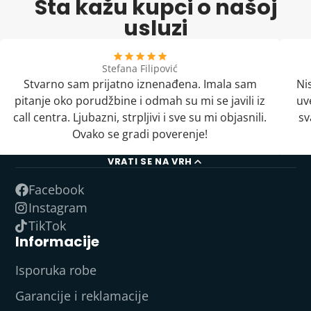
Šta kažu kupci o našoj
usluzi
Stefana Filipović
Stvarno sam prijatno iznenađena. Imala sam
Ni
pitanje oko porudžbine i odmah su mi se javili iz
uv
call centra. Ljubazni, strpljivi i sve su mi objasnili.
sv
Ovako se gradi poverenje!
VRATI SE NA VRH
Facebook
Instagram
TikTok
Informacije
Isporuka robe
Garancije i reklamacije