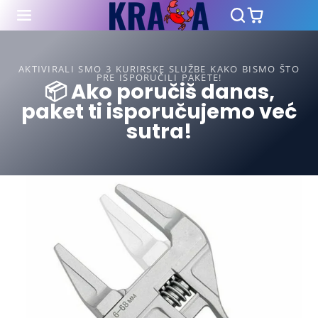
AKTIVIRALI SMO 3 KURIRSKE SLUŽBE KAKO BISMO ŠTO
PRE ISPORUČILI PAKETE!
📦 Ako poručiš danas,
paket ti isporučujemo već
sutra!