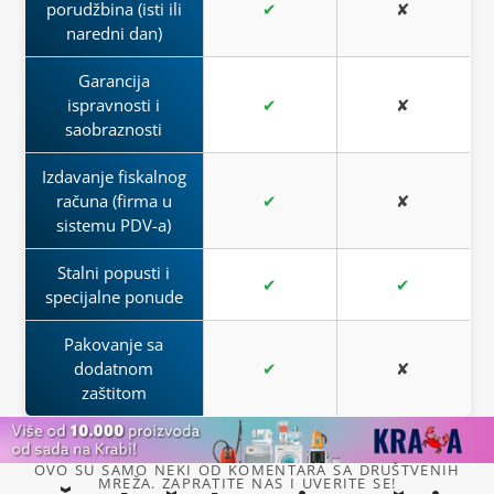
porudžbina (isti ili
✔
✘
naredni dan)
Garancija
ispravnosti i
✔
✘
saobraznosti
Izdavanje fiskalnog
računa (firma u
✔
✘
sistemu PDV-a)
Stalni popusti i
✔
✔
specijalne ponude
Pakovanje sa
dodatnom
✔
✘
zaštitom
OVO SU SAMO NEKI OD KOMENTARA SA DRUŠTVENIH
MREŽA. ZAPRATITE NAS I UVERITE SE!