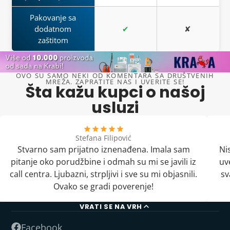
Pakovanje sa
dodatnom
✔
✘
zaštitom
OVO SU SAMO NEKI OD KOMENTARA SA DRUŠTVENIH
MREŽA. ZAPRATITE NAS I UVERITE SE!
Šta kažu kupci o našoj
usluzi
Stefana Filipović
Stvarno sam prijatno iznenađena. Imala sam
Ni
pitanje oko porudžbine i odmah su mi se javili iz
uv
call centra. Ljubazni, strpljivi i sve su mi objasnili.
sv
Ovako se gradi poverenje!
VRATI SE NA VRH
Facebook