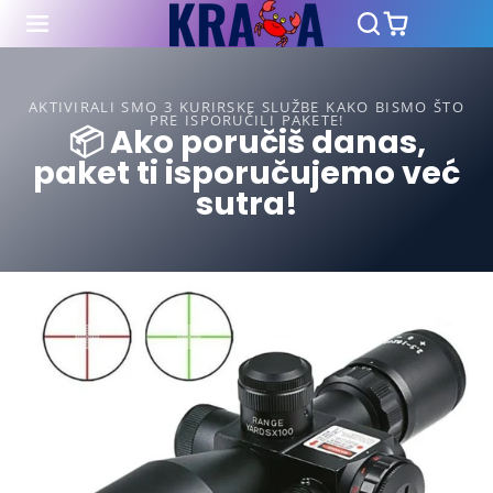
AKTIVIRALI SMO 3 KURIRSKE SLUŽBE KAKO BISMO ŠTO
PRE ISPORUČILI PAKETE!
📦 Ako poručiš danas,
paket ti isporučujemo već
sutra!