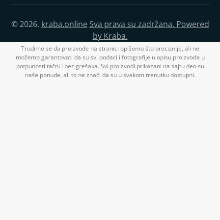
© 2026,
kraba.online
Sva prava su zadržana. Powered
by Kraba.
Trudimo se da proizvode na stranici opišemo što preciznije, ali ne
možemo garantovati da su svi podaci i fotografije u opisu proizvoda u
potpunosti tačni i bez grešaka. Svi proizvodi prikazani na sajtu deo su
naše ponude, ali to ne znači da su u svakom trenutku dostupni.