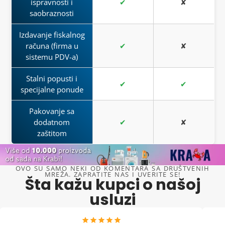
ispravnosti i
✔
✘
saobraznosti
Izdavanje fiskalnog
računa (firma u
✔
✘
sistemu PDV-a)
Stalni popusti i
✔
✔
specijalne ponude
Pakovanje sa
dodatnom
✔
✘
zaštitom
OVO SU SAMO NEKI OD KOMENTARA SA DRUŠTVENIH
MREŽA. ZAPRATITE NAS I UVERITE SE!
Šta kažu kupci o našoj
usluzi