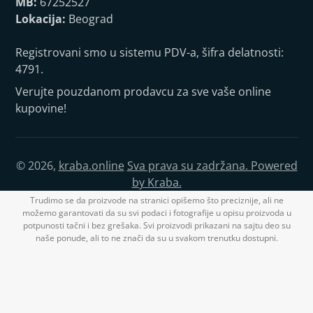
MB:
67252527
Lokacija:
Beograd
Registrovani smo u sistemu PDV-a, šifra delatnosti:
4791.
Verujte pouzdanom prodavcu za sve vaše online
kupovine!
© 2026,
kraba.online
Sva prava su zadržana. Powered
by Kraba.
Trudimo se da proizvode na stranici opišemo što preciznije, ali ne
možemo garantovati da su svi podaci i fotografije u opisu proizvoda u
potpunosti tačni i bez grešaka. Svi proizvodi prikazani na sajtu deo su
naše ponude, ali to ne znači da su u svakom trenutku dostupni.