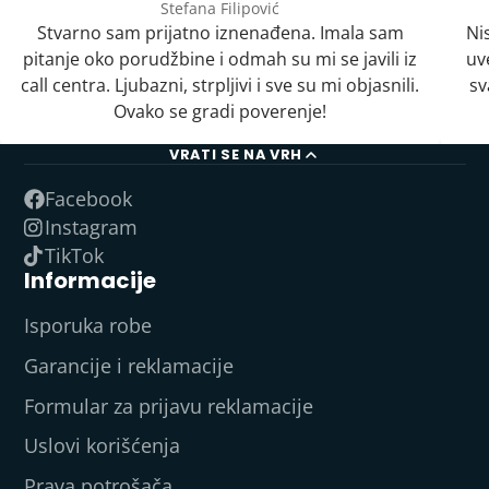
Stefana Filipović
Stvarno sam prijatno iznenađena. Imala sam
Ni
pitanje oko porudžbine i odmah su mi se javili iz
uv
call centra. Ljubazni, strpljivi i sve su mi objasnili.
sv
Ovako se gradi poverenje!
VRATI SE NA VRH
Facebook
Instagram
TikTok
Informacije
Isporuka robe
Garancije i reklamacije
Formular za prijavu reklamacije
Uslovi korišćenja
Prava potrošača