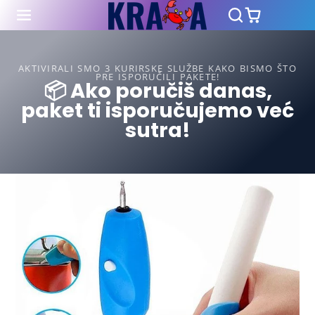
AKTIVIRALI SMO 3 KURIRSKE SLUŽBE KAKO BISMO ŠTO
PRE ISPORUČILI PAKETE!
📦 Ako poručiš danas,
paket ti isporučujemo već
sutra!