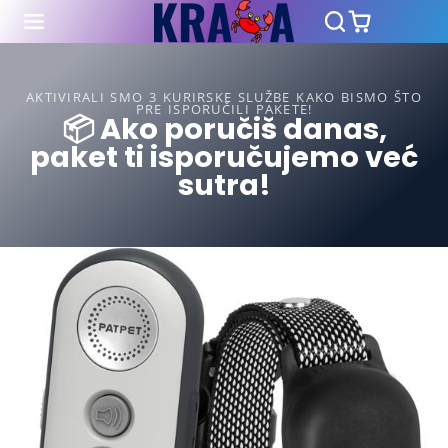
AKTIVIRALI SMO 3 KURIRSKE SLUŽBE KAKO BISMO ŠTO
PRE ISPORUČILI PAKETE!
📦 Ako poručiš danas,
paket ti isporučujemo već
sutra!