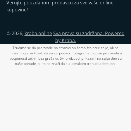
Verujte pouzdanom prodavcu za sve vaše online
kupovine!
© 2026,
kraba.online
Sva prava su zadržana. Powered
by Kraba.
Trudimo se da proizvode na stranici opišemo što preciznije, ali ne
možemo garantovati da su svi podaci i fotografije u opisu proizvoda u
potpunosti tačni i bez grešaka. Svi proizvodi prikazani na sajtu deo su
naše ponude, ali to ne znači da su u svakom trenutku dostupni.