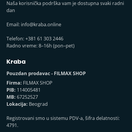
Naša korisnička podrška vam je dostupna svaki radni
dan
Email:
info@kraba.online
Telefon: +381 61 303 2446
Radno vreme: 8–16h (pon–pet)
Kraba
Pouzdan prodavac - FILMAX SHOP
Firma:
FILMAX SHOP
PIB:
114005481
MB:
67252527
Lokacija:
Beograd
Registrovani smo u sistemu PDV-a, šifra delatnosti:
4791.