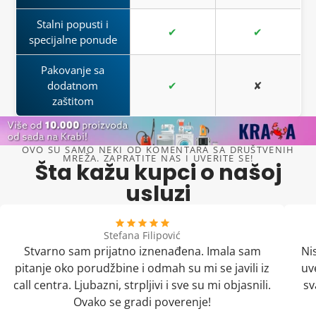
Stalni popusti i
✔
✔
specijalne ponude
Pakovanje sa
dodatnom
✔
✘
zaštitom
OVO SU SAMO NEKI OD KOMENTARA SA DRUŠTVENIH
MREŽA. ZAPRATITE NAS I UVERITE SE!
Šta kažu kupci o našoj
usluzi
Stefana Filipović
Stvarno sam prijatno iznenađena. Imala sam
Ni
pitanje oko porudžbine i odmah su mi se javili iz
uv
call centra. Ljubazni, strpljivi i sve su mi objasnili.
sv
Ovako se gradi poverenje!