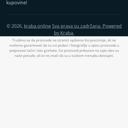
kupovine!
© 2026,
kraba.online
Sva prava su zadržana. Powered
by Kraba.
Trudimo se da proizvode na stranici opišemo što preciznije, ali ne
možemo garantovati da su svi podaci i fotografije u opisu proizvoda u
potpunosti tačni i bez grešaka. Svi proizvodi prikazani na sajtu deo su
naše ponude, ali to ne znači da su u svakom trenutku dostupni.