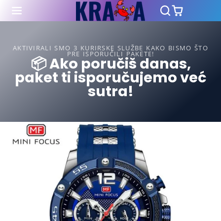
AKTIVIRALI SMO 3 KURIRSKE SLUŽBE KAKO BISMO ŠTO
PRE ISPORUČILI PAKETE!
📦 Ako poručiš danas,
paket ti isporučujemo već
sutra!