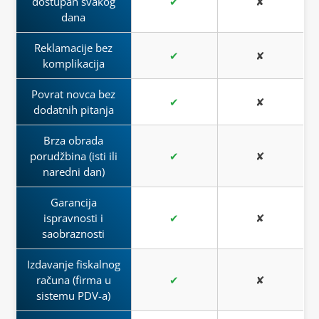
dostupan svakog
✔
✘
dana
Reklamacije bez
✔
✘
komplikacija
Povrat novca bez
✔
✘
dodatnih pitanja
Brza obrada
porudžbina (isti ili
✔
✘
naredni dan)
Garancija
ispravnosti i
✔
✘
saobraznosti
Izdavanje fiskalnog
računa (firma u
✔
✘
sistemu PDV-a)