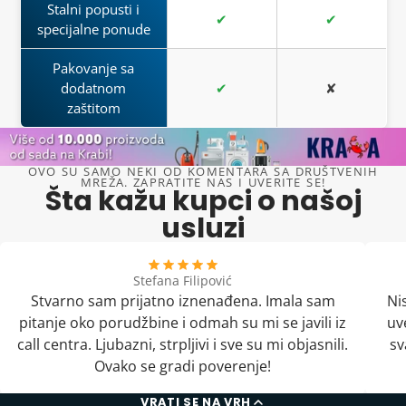
Stalni popusti i
✔
✔
specijalne ponude
Pakovanje sa
dodatnom
✔
✘
zaštitom
OVO SU SAMO NEKI OD KOMENTARA SA DRUŠTVENIH
MREŽA. ZAPRATITE NAS I UVERITE SE!
Šta kažu kupci o našoj
usluzi
Stefana Filipović
Stvarno sam prijatno iznenađena. Imala sam
Ni
pitanje oko porudžbine i odmah su mi se javili iz
uv
call centra. Ljubazni, strpljivi i sve su mi objasnili.
sv
Ovako se gradi poverenje!
VRATI SE NA VRH