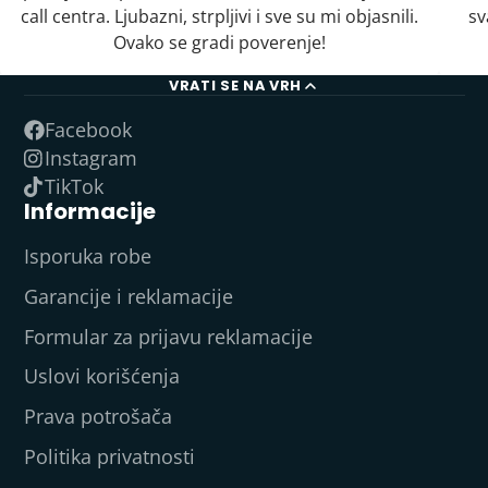
call centra. Ljubazni, strpljivi i sve su mi objasnili.
sv
Ovako se gradi poverenje!
VRATI SE NA VRH
Facebook
Instagram
TikTok
Informacije
Isporuka robe
Garancije i reklamacije
Formular za prijavu reklamacije
Uslovi korišćenja
Prava potrošača
Politika privatnosti