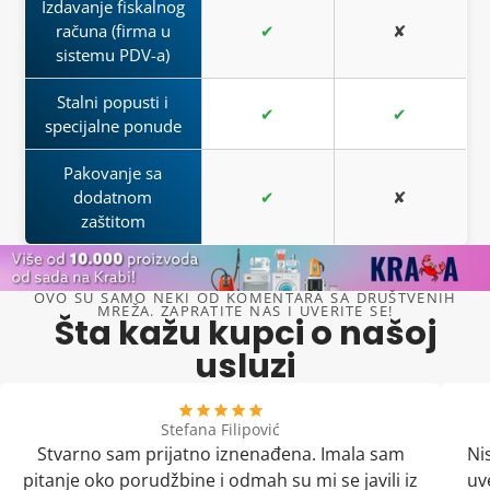
Izdavanje fiskalnog
računa (firma u
✔
✘
sistemu PDV-a)
Stalni popusti i
✔
✔
specijalne ponude
Pakovanje sa
dodatnom
✔
✘
zaštitom
OVO SU SAMO NEKI OD KOMENTARA SA DRUŠTVENIH
MREŽA. ZAPRATITE NAS I UVERITE SE!
Šta kažu kupci o našoj
usluzi
Stefana Filipović
Stvarno sam prijatno iznenađena. Imala sam
Ni
pitanje oko porudžbine i odmah su mi se javili iz
uv