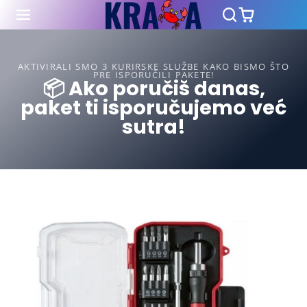
AKTIVIRALI SMO 3 KURIRSKE SLUŽBE KAKO BISMO ŠTO
PRE ISPORUČILI PAKETE!
📦 Ako poručiš danas,
paket ti isporučujemo već
sutra!