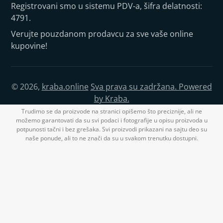
Registrovani smo u sistemu PDV-a, šifra delatnosti:
4791.
Verujte pouzdanom prodavcu za sve vaše online
kupovine!
© 2026,
kraba.online
Sva prava su zadržana. Powered
by Kraba.
Trudimo se da proizvode na stranici opišemo što preciznije, ali ne
možemo garantovati da su svi podaci i fotografije u opisu proizvoda u
potpunosti tačni i bez grešaka. Svi proizvodi prikazani na sajtu deo su
naše ponude, ali to ne znači da su u svakom trenutku dostupni.