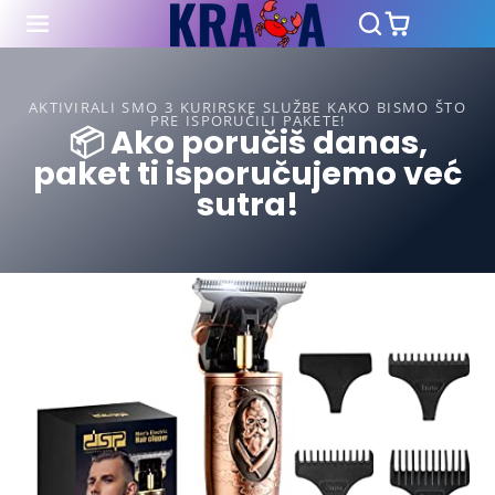
AKTIVIRALI SMO 3 KURIRSKE SLUŽBE KAKO BISMO ŠTO
PRE ISPORUČILI PAKETE!
📦 Ako poručiš danas,
paket ti isporučujemo već
sutra!