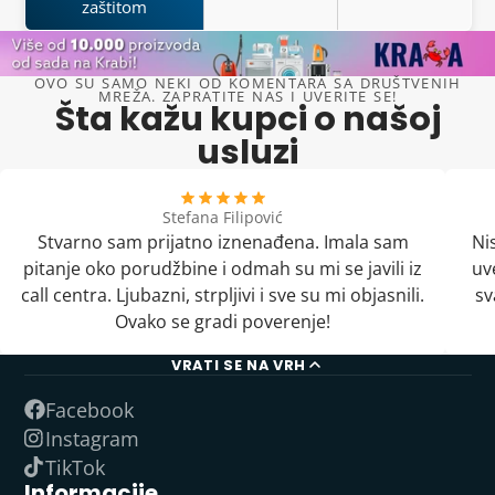
zaštitom
OVO SU SAMO NEKI OD KOMENTARA SA DRUŠTVENIH
MREŽA. ZAPRATITE NAS I UVERITE SE!
Šta kažu kupci o našoj
usluzi
Stefana Filipović
Stvarno sam prijatno iznenađena. Imala sam
Ni
pitanje oko porudžbine i odmah su mi se javili iz
uv
call centra. Ljubazni, strpljivi i sve su mi objasnili.
sv
Ovako se gradi poverenje!
VRATI SE NA VRH
Facebook
Instagram
TikTok
Informacije