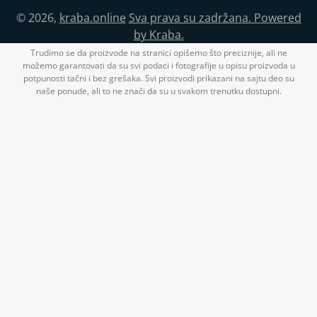
© 2026,
kraba.online
Sva prava su zadržana. Powered
by Kraba.
Trudimo se da proizvode na stranici opišemo što preciznije, ali ne
možemo garantovati da su svi podaci i fotografije u opisu proizvoda u
potpunosti tačni i bez grešaka. Svi proizvodi prikazani na sajtu deo su
naše ponude, ali to ne znači da su u svakom trenutku dostupni.