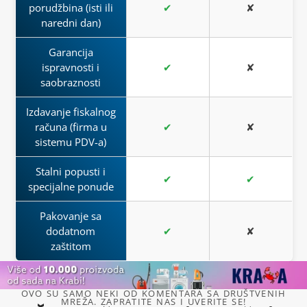
porudžbina (isti ili
✔
✘
naredni dan)
Garancija
ispravnosti i
✔
✘
saobraznosti
Izdavanje fiskalnog
računa (firma u
✔
✘
sistemu PDV-a)
Stalni popusti i
✔
✔
specijalne ponude
Pakovanje sa
dodatnom
✔
✘
zaštitom
OVO SU SAMO NEKI OD KOMENTARA SA DRUŠTVENIH
MREŽA. ZAPRATITE NAS I UVERITE SE!