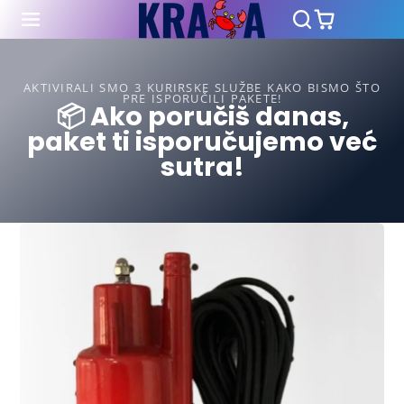
AKTIVIRALI SMO 3 KURIRSKE SLUŽBE KAKO BISMO ŠTO
PRE ISPORUČILI PAKETE!
📦 Ako poručiš danas,
paket ti isporučujemo već
sutra!