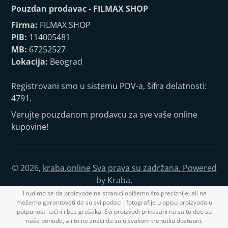
Pouzdan prodavac - FILMAX SHOP
Firma:
FILMAX SHOP
PIB:
114005481
MB:
67252527
Lokacija:
Beograd
Registrovani smo u sistemu PDV-a, šifra delatnosti:
4791.
Verujte pouzdanom prodavcu za sve vaše online
kupovine!
© 2026,
kraba.online
Sva prava su zadržana. Powered
by Kraba.
Trudimo se da proizvode na stranici opišemo što preciznije, ali ne
možemo garantovati da su svi podaci i fotografije u opisu proizvoda u
potpunosti tačni i bez grešaka. Svi proizvodi prikazani na sajtu deo su
naše ponude, ali to ne znači da su u svakom trenutku dostupni.