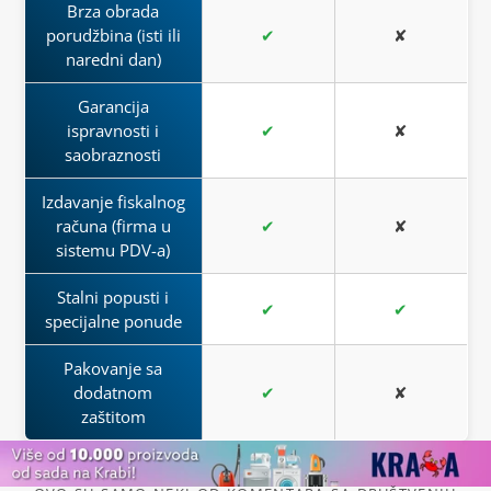
Brza obrada
porudžbina (isti ili
✔
✘
naredni dan)
Garancija
ispravnosti i
✔
✘
saobraznosti
Izdavanje fiskalnog
računa (firma u
✔
✘
sistemu PDV-a)
Stalni popusti i
✔
✔
specijalne ponude
Pakovanje sa
dodatnom
✔
✘
zaštitom