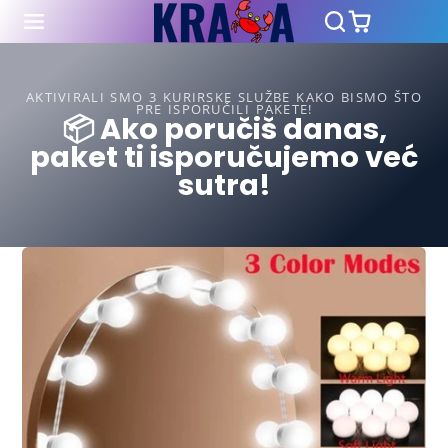
AKTIVIRALI SMO 3 KURIRSKE SLUŽBE KAKO BISMO ŠTO
PRE ISPORUČILI PAKETE!
📦 Ako poručiš danas,
paket ti isporučujemo već
sutra!