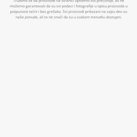
Trudimo se da proizvode na stranici opišemo što preciznije, ali ne
možemo garantovati da su svi podaci i fotografije u opisu proizvoda u
potpunosti tačni i bez grešaka. Svi proizvodi prikazani na sajtu deo su
naše ponude, ali to ne znači da su u svakom trenutku dostupni.