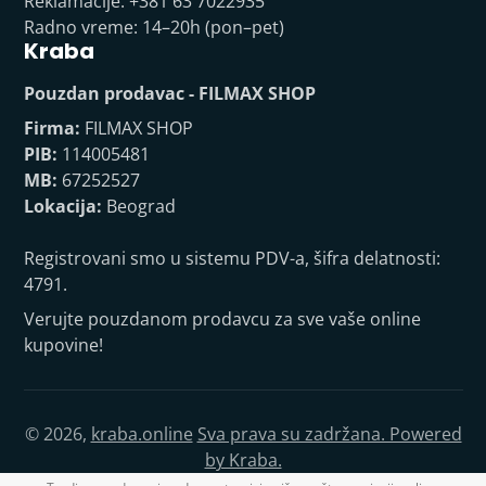
Reklamacije: +381 63 7022935
Radno vreme: 14–20h (pon–pet)
Kraba
Pouzdan prodavac - FILMAX SHOP
Firma:
FILMAX SHOP
PIB:
114005481
MB:
67252527
Lokacija:
Beograd
Registrovani smo u sistemu PDV-a, šifra delatnosti:
4791.
Verujte pouzdanom prodavcu za sve vaše online
kupovine!
© 2026,
kraba.online
Sva prava su zadržana. Powered
by Kraba.