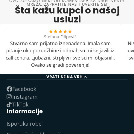
OVO SU SAMO NEKI OD KOMENTARA SA DRUŠTVENIH
MREŽA. ZAPRATITE NAS I UVERITE SE!
Šta kažu kupci o našoj
usluzi
Stefana Filipović
Stvarno sam prijatno iznenađena. Imala sam
Ni
pitanje oko porudžbine i odmah su mi se javili iz
uv
call centra. Ljubazni, strpljivi i sve su mi objasnili.
sv
Ovako se gradi poverenje!
VRATI SE NA VRH
Facebook
Instagram
TikTok
Informacije
Isporuka robe