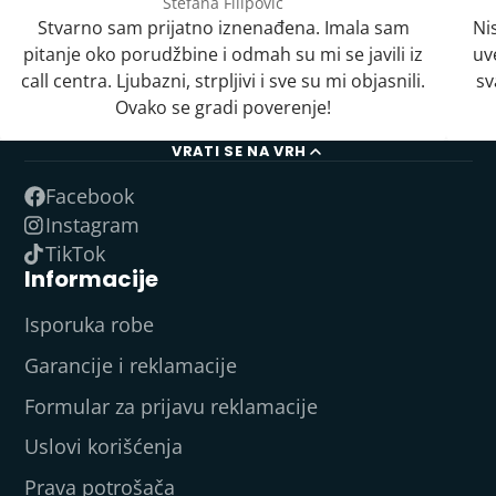
Stefana Filipović
Stvarno sam prijatno iznenađena. Imala sam
Ni
pitanje oko porudžbine i odmah su mi se javili iz
uv
call centra. Ljubazni, strpljivi i sve su mi objasnili.
sv
Ovako se gradi poverenje!
VRATI SE NA VRH
Facebook
Instagram
TikTok
Informacije
Isporuka robe
Garancije i reklamacije
Formular za prijavu reklamacije
Uslovi korišćenja
Prava potrošača