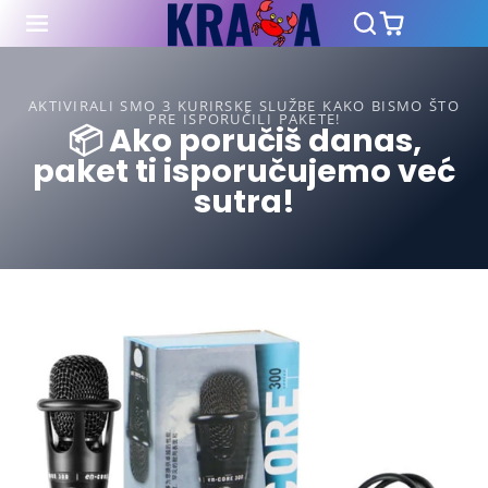
AKTIVIRALI SMO 3 KURIRSKE SLUŽBE KAKO BISMO ŠTO
PRE ISPORUČILI PAKETE!
📦 Ako poručiš danas,
paket ti isporučujemo već
sutra!