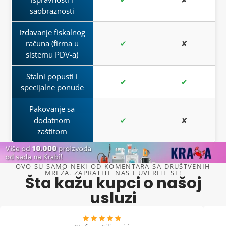
saobraznosti
Izdavanje fiskalnog
računa (firma u
✔
✘
sistemu PDV-a)
Stalni popusti i
✔
✔
specijalne ponude
Pakovanje sa
dodatnom
✔
✘
zaštitom
OVO SU SAMO NEKI OD KOMENTARA SA DRUŠTVENIH
MREŽA. ZAPRATITE NAS I UVERITE SE!
Šta kažu kupci o našoj
usluzi