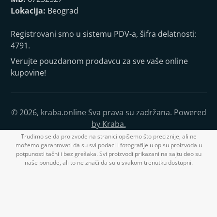
Lokacija:
Beograd
Registrovani smo u sistemu PDV-a, šifra delatnosti:
4791.
Verujte pouzdanom prodavcu za sve vaše online
kupovine!
© 2026,
kraba.online
Sva prava su zadržana. Powered
by Kraba.
Trudimo se da proizvode na stranici opišemo što preciznije, ali ne
možemo garantovati da su svi podaci i fotografije u opisu proizvoda u
potpunosti tačni i bez grešaka. Svi proizvodi prikazani na sajtu deo su
naše ponude, ali to ne znači da su u svakom trenutku dostupni.