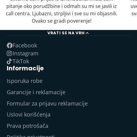
pitanje oko porudžbine i odmah su mi se javili iz
uv
call centra. Ljubazni, strpljivi i sve su mi objasnili.
sv
Ovako se gradi poverenje!
VRATI SE NA VRH
Facebook
Instagram
TikTok
Informacije
Isporuka robe
Garancije i reklamacije
Formular za prijavu reklamacije
Uslovi korišćenja
Prava potrošača
Politika privatnosti