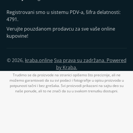
Registrovani smo u sistemu PDV-a, šifra delatnosti:
4791.
Verujte pouzdanom prodavcu za sve vaše online
kupovine!
© 2026,
kraba.online
Sva prava su zadržana. Powered
by Kraba.
Trudimo se da proizvode na stranici opišemo što preciznije, ali ne
možemo garantovati da su svi podaci i fotografije u opisu proizvoda u
potpunosti tačni i bez grešaka. Svi proizvodi prikazani na sajtu deo su
naše ponude, ali to ne znači da su u svakom trenutku dostupni.