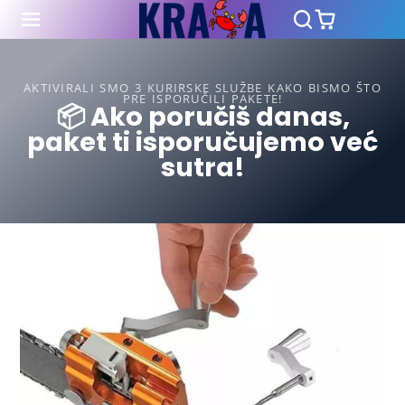
AKTIVIRALI SMO 3 KURIRSKE SLUŽBE KAKO BISMO ŠTO
PRE ISPORUČILI PAKETE!
📦 Ako poručiš danas,
paket ti isporučujemo već
sutra!