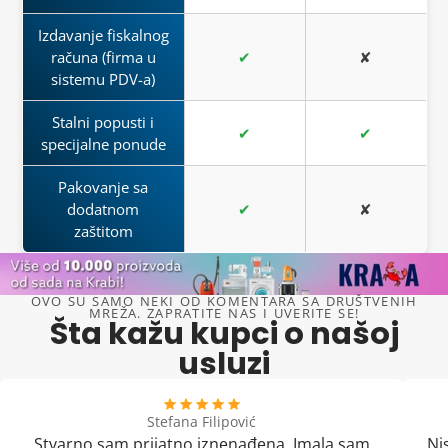
Izdavanje fiskalnog
računa (firma u
✔
✘
sistemu PDV-a)
Stalni popusti i
✔
✔
specijalne ponude
Pakovanje sa
dodatnom
✔
✘
zaštitom
OVO SU SAMO NEKI OD KOMENTARA SA DRUŠTVENIH
MREŽA. ZAPRATITE NAS I UVERITE SE!
Šta kažu kupci o našoj
usluzi
Stefana Filipović
Stvarno sam prijatno iznenađena. Imala sam
Ni