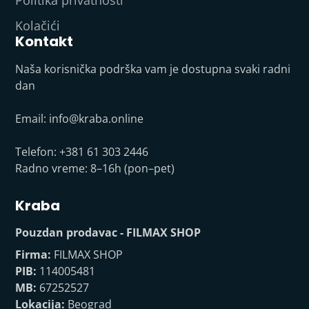
Kolačići
Kontakt
Naša korisnička podrška vam je dostupna svaki radni
dan
Email:
info@kraba.online
Telefon: +381 61 303 2446
Radno vreme: 8–16h (pon–pet)
Kraba
Pouzdan prodavac - FILMAX SHOP
Firma:
FILMAX SHOP
PIB:
114005481
MB:
67252527
Lokacija:
Beograd