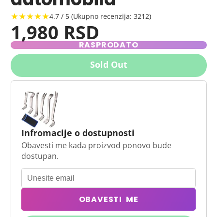
★★★★★
4.7 / 5 (Ukupno recenzija: 3212)
1,980 RSD
RASPRODATO
Sold Out
Infromacije o dostupnosti
Obavesti me kada proizvod ponovo bude
dostupan.
OBAVESTI ME