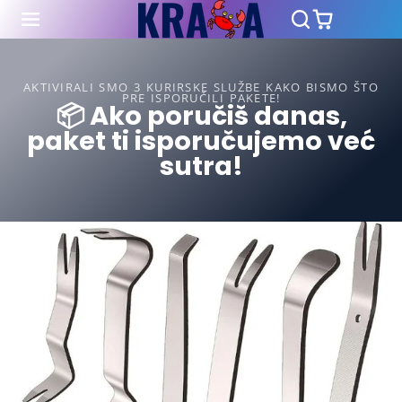
AKTIVIRALI SMO 3 KURIRSKE SLUŽBE KAKO BISMO ŠTO
PRE ISPORUČILI PAKETE!
📦 Ako poručiš danas,
paket ti isporučujemo već
sutra!