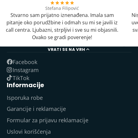
Stefana Filipović
Stvarno sam prijatno iznenađena. Imala sam
Ni
pitanje oko porudžbine i odmah su mi se javili iz
uv
call centra. Ljubazni, strpljivi i sve su mi objasnili.
sv
Ovako se gradi poverenje!
VRATI SE NA VRH
Facebook
Instagram
TikTok
Informacije
Isporuka robe
Garancije i reklamacije
Formular za prijavu reklamacije
Uslovi korišćenja