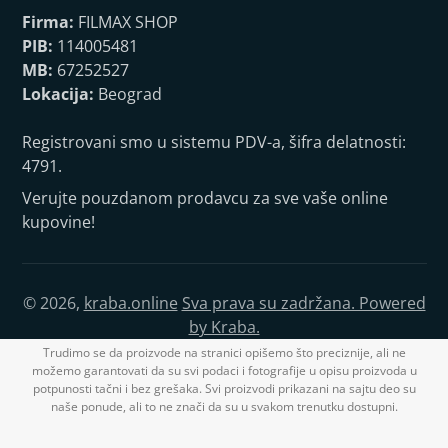
Firma:
FILMAX SHOP
PIB:
114005481
MB:
67252527
Lokacija:
Beograd
Registrovani smo u sistemu PDV-a, šifra delatnosti:
4791.
Verujte pouzdanom prodavcu za sve vaše online
kupovine!
© 2026,
kraba.online
Sva prava su zadržana. Powered
by Kraba.
Trudimo se da proizvode na stranici opišemo što preciznije, ali ne
možemo garantovati da su svi podaci i fotografije u opisu proizvoda u
potpunosti tačni i bez grešaka. Svi proizvodi prikazani na sajtu deo su
naše ponude, ali to ne znači da su u svakom trenutku dostupni.