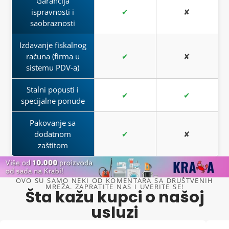
Garancija
ispravnosti i
✔
✘
saobraznosti
Izdavanje fiskalnog
računa (firma u
✔
✘
sistemu PDV-a)
Stalni popusti i
✔
✔
specijalne ponude
Pakovanje sa
dodatnom
✔
✘
zaštitom
OVO SU SAMO NEKI OD KOMENTARA SA DRUŠTVENIH
MREŽA. ZAPRATITE NAS I UVERITE SE!
Šta kažu kupci o našoj
usluzi