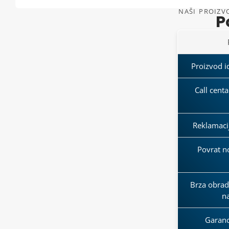
NAŠI PROIZVO
P
Proizvod id
Call cent
Reklamaci
Povrat n
Brza obrada
n
Garanci