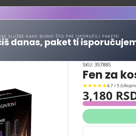
SKE SLUŽBE KAKO BISMO ŠTO PRE ISPORUČILI PAKETE!
iš danas, paket ti isporučuje
SKU: 357885
Fen za k
★★★★★
4.7 / 5 (Ukupn
3,180 RS