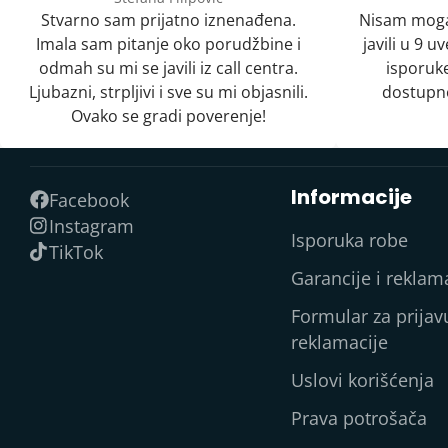
Stvarno sam prijatno iznenađena.
Nisam moga
Imala sam pitanje oko porudžbine i
javili u 9 
odmah su mi se javili iz call centra.
isporuke
Ljubazni, strpljivi i sve su mi objasnili.
dostupno
Ovako se gradi poverenje!
Informacije
Facebook
Instagram
Isporuka robe
TikTok
Garancije i reklam
Formular za prijav
reklamacije
Uslovi korišćenja
Prava potrošača