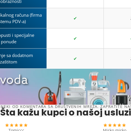
aobraznosti
skalnog računa (firma
✔
istemu PDV-a)
opusti i specijalne
✔
ponude
nje sa dodatnom
✔
zaštitom
NEKI OD KOMENTARA SA DRUŠTVENIH MREŽA. ZAPRATITE NAS 
Šta kažu kupci o našoj usluzi
Tomiccc
Mirko mirko