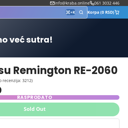
info@kraba.online
061 3032 446
Korpa (0 RSD)
+
K
mo već sutra!
osu Remington RE-2060
o recenzija: 3212)
D
RASPRODATO
Sold Out