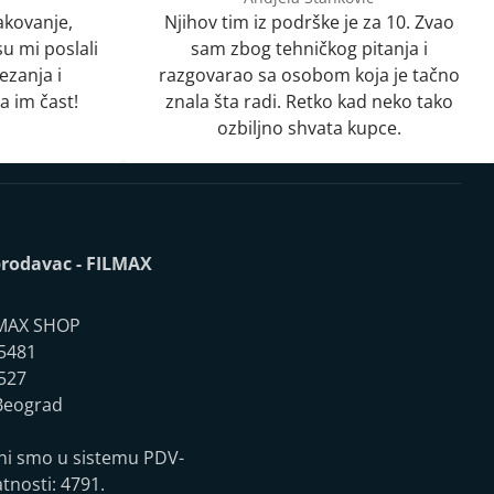
akovanje,
Njihov tim iz podrške je za 10. Zvao
u mi poslali
sam zbog tehničkog pitanja i
ezanja i
razgovarao sa osobom koja je tačno
a im čast!
znala šta radi. Retko kad neko tako
ozbiljno shvata kupce.
rodavac - FILMAX
MAX SHOP
5481
527
eograd
ni smo u sistemu PDV-
atnosti: 4791.