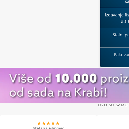
s
Izdavanje fi
u s
Stalni p
Pakova
OVO SU SAMO 
Stefana Filipović