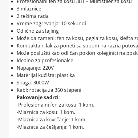
Profesionalni fen za kosu 3u1 – Multistiler za kosu
3 mlaznice
2 režima rada
Vreme zagrevanja: 10 sekundi
Odlično za stajling
Može da zameni: fen za kosu, pegla za kosu, klešta za 
Kompaktan, lak za poneti sa sobom na razna putova
Može poslužiti kao odličan poklon koleginici na poslu, ma
Idealno za profesionalce
Napajanje: 220V
Materijal kućišta: plastika
Snaga: 3000W
Kabl: rotacija za 360 stepeni
Pakovanje sadrzi
:
-Profesionalni fen za kosu: 1 kom.
-Mlaznica za kosu: 1 kom.
-Mlaznica za kovrčanje: 1 kom.
-Mlaznica za češljanje: 1 kom.