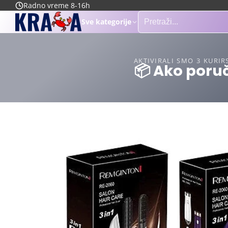
Radno vreme 8-16h
Sve kategorije
AKTIVIRALI SMO 3 KURIR
📦 Ako poruč