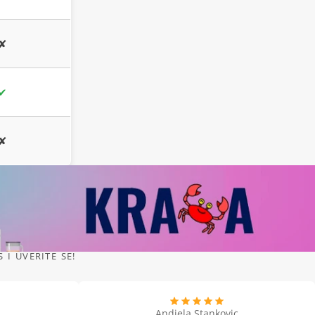
✘
✔
✘
I UVERITE SE!
Andjela Stankovic