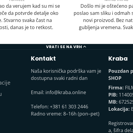
o da verujem kad su mi se
Došlo mi je oštećeno p
uveče da potvrde detalje oko
poslao sam sliku i odmah s
. Stvarno svaka čast na
novi proizvod. Bez nat
sti, danas je to retkost.
gubljenja vremena. Svak
VRATI SE NA VRH
Kontakt
Kraba
Naša korisnička podrška vam je
Pouzdan p
dostupna svaki radni dan
SHOP
acije
Firma:
FIL
Email:
info@kraba.online
u
PIB:
11400
MB:
67252
Telefon: +381 61 303 2446
Lokacija:
B
Radno vreme: 8–16h (pon–pet)
Registrova
a, šifra del