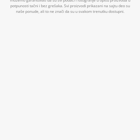
možemo garantovati da su svi podaci i fotografije u opisu proizvoda u
potpunosti tačni i bez grešaka. Svi proizvodi prikazani na sajtu deo su
naše ponude, ali to ne znači da su u svakom trenutku dostupni.