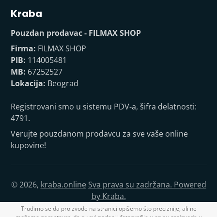
Kraba
Pouzdan prodavac - FILMAX SHOP
Firma:
FILMAX SHOP
PIB:
114005481
MB:
67252527
Lokacija:
Beograd
Registrovani smo u sistemu PDV-a, šifra delatnosti:
4791.
Verujte pouzdanom prodavcu za sve vaše online
kupovine!
© 2026,
kraba.online
Sva prava su zadržana. Powered
by Kraba.
Trudimo se da proizvode na stranici opišemo što preciznije, ali ne