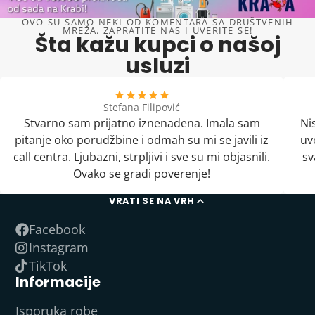
OVO SU SAMO NEKI OD KOMENTARA SA DRUŠTVENIH
MREŽA. ZAPRATITE NAS I UVERITE SE!
Šta kažu kupci o našoj
usluzi
Stefana Filipović
Stvarno sam prijatno iznenađena. Imala sam
Ni
pitanje oko porudžbine i odmah su mi se javili iz
uv
call centra. Ljubazni, strpljivi i sve su mi objasnili.
sv
Ovako se gradi poverenje!
VRATI SE NA VRH
Facebook
Instagram
TikTok
Informacije
Isporuka robe