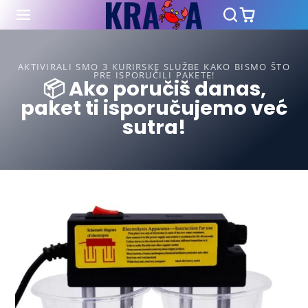
AKTIVIRALI SMO 3 KURIRSKE SLUŽBE KAKO BISMO ŠTO
PRE ISPORUČILI PAKETE!
📦 Ako poručiš danas,
paket ti isporučujemo već
sutra!