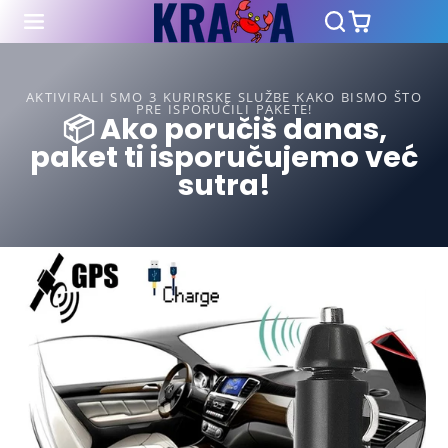
AKTIVIRALI SMO 3 KURIRSKE SLUŽBE KAKO BISMO ŠTO
PRE ISPORUČILI PAKETE!
📦 Ako poručiš danas,
paket ti isporučujemo već
sutra!