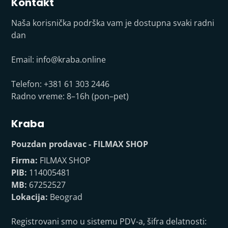
Kontakt
Naša korisnička podrška vam je dostupna svaki radni
dan
Email:
info@kraba.online
Telefon: +381 61 303 2446
Radno vreme: 8–16h (pon–pet)
Kraba
Pouzdan prodavac - FILMAX SHOP
Firma:
FILMAX SHOP
PIB:
114005481
MB:
67252527
Lokacija:
Beograd
Registrovani smo u sistemu PDV-a, šifra delatnosti: