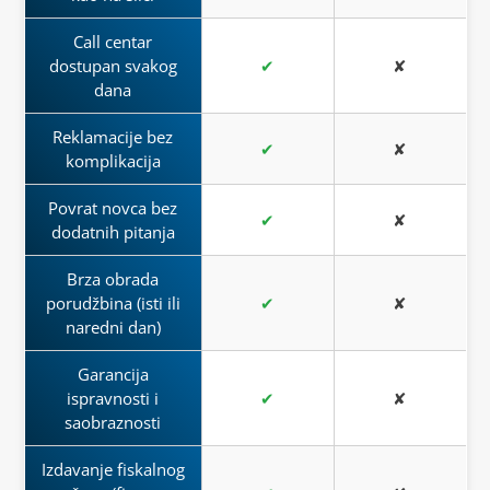
Call centar
dostupan svakog
✔
✘
dana
Reklamacije bez
✔
✘
komplikacija
Povrat novca bez
✔
✘
dodatnih pitanja
Brza obrada
porudžbina (isti ili
✔
✘
naredni dan)
Garancija
ispravnosti i
✔
✘
saobraznosti
Izdavanje fiskalnog