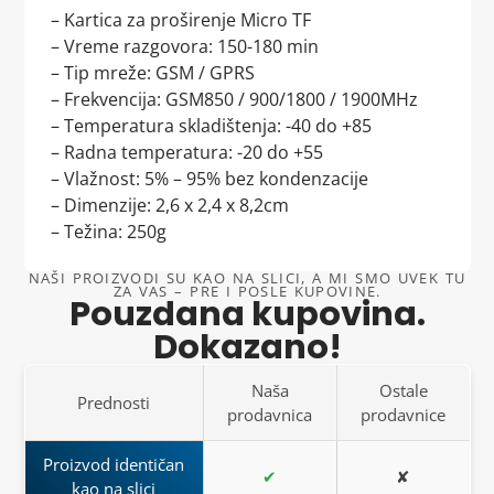
skladu sa vašim željama.
proizvodima i uslugama opravdamo vaše poverenje.
– Kartica za proširenje Micro TF
petka.
O nama: FILMAX SHOP
O nama: FILMAX SHOP
– Vreme razgovora: 150-180 min
PIB: 114005481
PIB: 114005481
– Tip mreže: GSM / GPRS
MB: 67252527
MB: 67252527
– Frekvencija: GSM850 / 900/1800 / 1900MHz
Lokacija: Beograd, Srbija
Lokacija: Beograd, Srbija
– Temperatura skladištenja: -40 do +85
Poverenje naših kupaca nam je najvažnije, a sa
– Radna temperatura: -20 do +55
Kupujte sigurno i sa poverenjem –
Kraba
zna šta radi!
našom
trostrukom garancijom
možemo vam jamčiti
– Vlažnost: 5% – 95% bez kondenzacije
da je vaša kupovina sigurna, jednostavna i bez stresa.
– Dimenzije: 2,6 x 2,4 x 8,2cm
– Težina: 250g
Kupujte sigurno i sa poverenjem –
Kraba
zna šta radi!
NAŠI PROIZVODI SU KAO NA SLICI, A MI SMO UVEK TU
ZA VAS – PRE I POSLE KUPOVINE.
Pouzdana kupovina.
Dokazano!
Naša
Ostale
Prednosti
prodavnica
prodavnice
Proizvod identičan
✔
✘
kao na slici