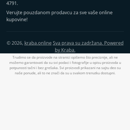
4791.
Verujte pouzdanom prodavcu za sve vaše online
kupovine!
© 2026,
kraba.online
Sva prava su zadržana. Powered
by Kraba.
Trudimo se da proizvode na stranici opišemo što preciznije, ali ne
možemo garantovati da su svi podaci i fotografije u opisu proizvoda u
potpunosti tačni i bez grešaka. Svi proizvodi prikazani na sajtu deo su
naše ponude, ali to ne znači da su u svakom trenutku dostupni.