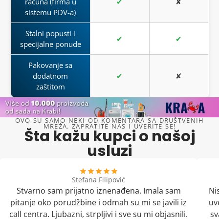
računa (firma u
✔
✘
sistemu PDV-a)
Stalni popusti i
✔
✔
specijalne ponude
Pakovanje sa
dodatnom
✔
✘
zaštitom
OVO SU SAMO NEKI OD KOMENTARA SA DRUŠTVENIH
MREŽA. ZAPRATITE NAS I UVERITE SE!
Šta kažu kupci o našoj
usluzi
Stefana Filipović
Stvarno sam prijatno iznenađena. Imala sam
Ni
pitanje oko porudžbine i odmah su mi se javili iz
uv
call centra. Ljubazni, strpljivi i sve su mi objasnili.
sv