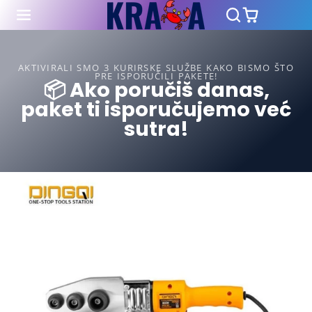
AKTIVIRALI SMO 3 KURIRSKE SLUŽBE KAKO BISMO ŠTO
PRE ISPORUČILI PAKETE!
📦 Ako poručiš danas,
paket ti isporučujemo već
sutra!