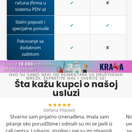
računa (firma u
✔
✘
sistemu PDV-a)
Stalni popusti i
✔
✔
specijalne ponude
Pakovanje sa
dodatnom
✔
✘
zaštitom
OVO SU SAMO NEKI OD KOMENTARA SA DRUŠTVENIH
MREŽA. ZAPRATITE NAS I UVERITE SE!
Šta kažu kupci o našoj
usluzi
Stefana Filipović
Stvarno sam prijatno iznenađena. Imala sam
Ni
pitanje oko porudžbine i odmah su mi se javili iz
uv
call centra. Ljubazni, strpljivi i sve su mi objasnili.
sv