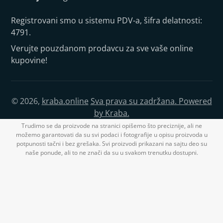
Registrovani smo u sistemu PDV-a, šifra delatnosti:
4791.
Verujte pouzdanom prodavcu za sve vaše online
kupovine!
© 2026,
kraba.online
Sva prava su zadržana. Powered
by Kraba.
Trudimo se da proizvode na stranici opišemo što preciznije, ali ne
možemo garantovati da su svi podaci i fotografije u opisu proizvoda u
potpunosti tačni i bez grešaka. Svi proizvodi prikazani na sajtu deo su
naše ponude, ali to ne znači da su u svakom trenutku dostupni.