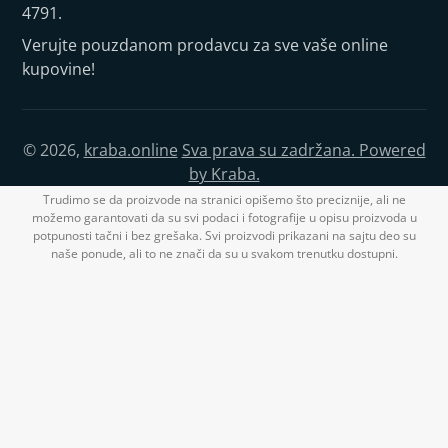
4791.
Verujte pouzdanom prodavcu za sve vaše online
kupovine!
© 2026,
kraba.online
Sva prava su zadržana. Powered
by Kraba.
Trudimo se da proizvode na stranici opišemo što preciznije, ali ne
možemo garantovati da su svi podaci i fotografije u opisu proizvoda u
potpunosti tačni i bez grešaka. Svi proizvodi prikazani na sajtu deo su
naše ponude, ali to ne znači da su u svakom trenutku dostupni.