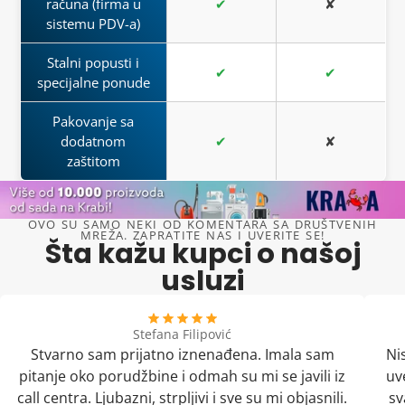
računa (firma u
✔
✘
sistemu PDV-a)
Stalni popusti i
✔
✔
specijalne ponude
Pakovanje sa
dodatnom
✔
✘
zaštitom
OVO SU SAMO NEKI OD KOMENTARA SA DRUŠTVENIH
MREŽA. ZAPRATITE NAS I UVERITE SE!
Šta kažu kupci o našoj
usluzi
Stefana Filipović
Stvarno sam prijatno iznenađena. Imala sam
Ni
pitanje oko porudžbine i odmah su mi se javili iz
uv
call centra. Ljubazni, strpljivi i sve su mi objasnili.
sv