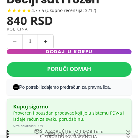
★★★★★
4.7 / 5 (Ukupno recenzija: 3212)
840 RSD
KOLIČINA
DODAJ U KORPU
PORUČI ODMAH
Po potrebi izdajemo predračun za pravna lica.
Kupuj sigurno
Proveren i pouzdan prodavac koji je u sistemu PDV-a i
izdaje račun za svaku porudžbinu.
Šifra delatnosti: 4791
ŠTA PORUČITE TO I DOBIJETE
ISPORUKA ROBE
TROSTRUKA GARANCIJA