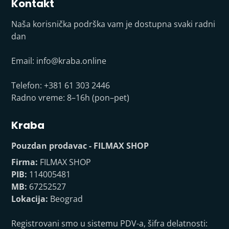
Kontakt
Naša korisnička podrška vam je dostupna svaki radni
dan
Email:
info@kraba.online
Telefon: +381 61 303 2446
Radno vreme: 8–16h (pon–pet)
Kraba
Pouzdan prodavac - FILMAX SHOP
Firma:
FILMAX SHOP
PIB:
114005481
MB:
67252527
Lokacija:
Beograd
Registrovani smo u sistemu PDV-a, šifra delatnosti: