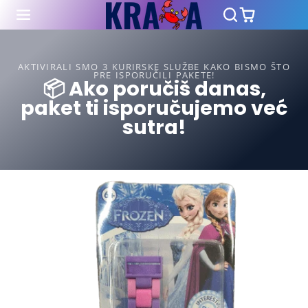
AKTIVIRALI SMO 3 KURIRSKE SLUŽBE KAKO BISMO ŠTO
PRE ISPORUČILI PAKETE!
📦 Ako poručiš danas,
paket ti isporučujemo već
sutra!