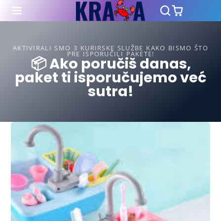
AKTIVIRALI SMO 3 KURIRSKE SLUŽBE KAKO BISMO ŠTO
PRE ISPORUČILI PAKETE!
📦 Ako poručiš danas,
paket ti isporučujemo već
sutra!