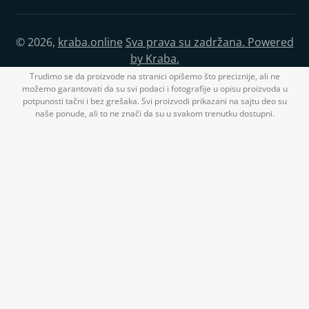
© 2026,
kraba.online
Sva prava su zadržana. Powered
by Kraba.
Trudimo se da proizvode na stranici opišemo što preciznije, ali ne
možemo garantovati da su svi podaci i fotografije u opisu proizvoda u
potpunosti tačni i bez grešaka. Svi proizvodi prikazani na sajtu deo su
naše ponude, ali to ne znači da su u svakom trenutku dostupni.