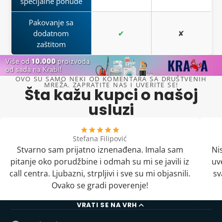
specijalne ponude
Pakovanje sa
dodatnom
✔
✘
zaštitom
OVO SU SAMO NEKI OD KOMENTARA SA DRUŠTVENIH
MREŽA. ZAPRATITE NAS I UVERITE SE!
Šta kažu kupci o našoj
usluzi
Stefana Filipović
Stvarno sam prijatno iznenađena. Imala sam
Ni
pitanje oko porudžbine i odmah su mi se javili iz
uv
call centra. Ljubazni, strpljivi i sve su mi objasnili.
sv
Ovako se gradi poverenje!
VRATI SE NA VRH