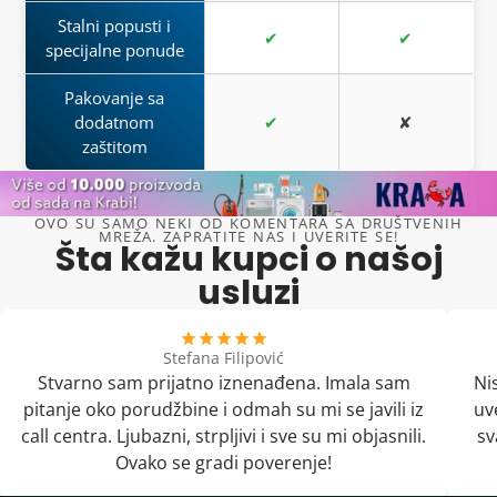
Stalni popusti i
✔
✔
specijalne ponude
Pakovanje sa
dodatnom
✔
✘
zaštitom
OVO SU SAMO NEKI OD KOMENTARA SA DRUŠTVENIH
MREŽA. ZAPRATITE NAS I UVERITE SE!
Šta kažu kupci o našoj
usluzi
Stefana Filipović
Stvarno sam prijatno iznenađena. Imala sam
Ni
pitanje oko porudžbine i odmah su mi se javili iz
uv
call centra. Ljubazni, strpljivi i sve su mi objasnili.
sv
Ovako se gradi poverenje!