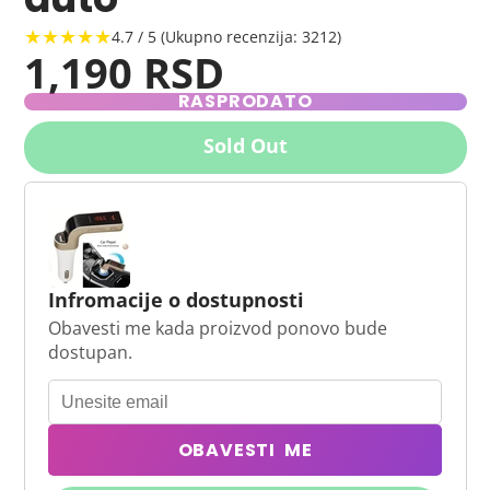
★★★★★
4.7 / 5 (Ukupno recenzija: 3212)
1,190 RSD
RASPRODATO
Sold Out
Infromacije o dostupnosti
Obavesti me kada proizvod ponovo bude
dostupan.
OBAVESTI ME