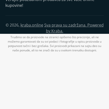
kupovine!
© 2026,
kraba.online
Sva prava su zadržana. Powered
by Kraba.
Trudimo se da proizvode na stranici opišemo što preciznije, ali ne
možemo garantovati da su svi podaci i fotografije u opisu proizvoda u
potpunosti tačni i bez grešaka. Svi proizvodi prikazani na sajtu deo su
naše ponude, ali to ne znači da su u svakom trenutku dostupni.