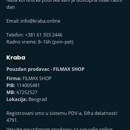
Naša korisnička podrška vam je dostupna svaki radni
dan
Email:
info@kraba.online
Telefon: +381 61 303 2446
Radno vreme: 8–16h (pon–pet)
Kraba
Pouzdan prodavac - FILMAX SHOP
Firma:
FILMAX SHOP
PIB:
114005481
MB:
67252527
Lokacija:
Beograd
Registrovani smo u sistemu PDV-a, šifra delatnosti:
4791.
Verujte pouzdanom prodavcu za sve vaše online