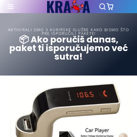
AKTIVIRALI SMO 3 KURIRSKE SLUŽBE KAKO BISMO ŠTO
PRE ISPORUČILI PAKETE!
📦 Ako poručiš danas,
paket ti isporučujemo već
sutra!