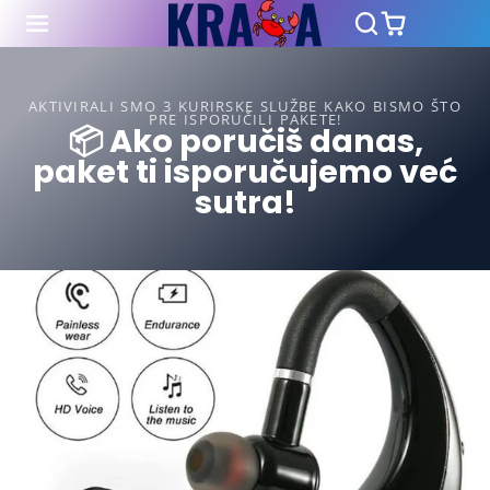
AKTIVIRALI SMO 3 KURIRSKE SLUŽBE KAKO BISMO ŠTO
PRE ISPORUČILI PAKETE!
📦 Ako poručiš danas,
paket ti isporučujemo već
sutra!