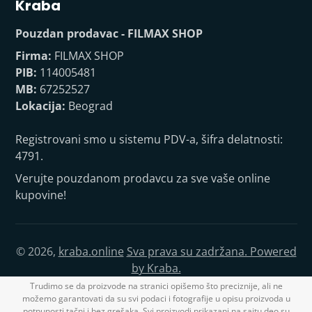
Kraba
Pouzdan prodavac - FILMAX SHOP
Firma:
FILMAX SHOP
PIB:
114005481
MB:
67252527
Lokacija:
Beograd
Registrovani smo u sistemu PDV-a, šifra delatnosti:
4791.
Verujte pouzdanom prodavcu za sve vaše online
kupovine!
© 2026,
kraba.online
Sva prava su zadržana. Powered
by Kraba.
Trudimo se da proizvode na stranici opišemo što preciznije, ali ne
možemo garantovati da su svi podaci i fotografije u opisu proizvoda u
potpunosti tačni i bez grešaka. Svi proizvodi prikazani na sajtu deo su