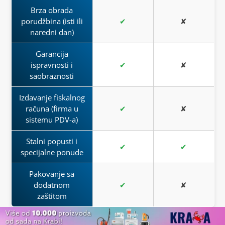
Brza obrada
porudžbina (isti ili
✔
✘
naredni dan)
Garancija
ispravnosti i
✔
✘
saobraznosti
Izdavanje fiskalnog
računa (firma u
✔
✘
sistemu PDV-a)
Stalni popusti i
✔
✔
specijalne ponude
Pakovanje sa
dodatnom
✔
✘
zaštitom