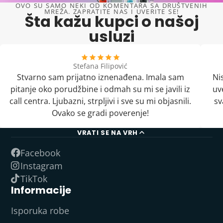
OVO SU SAMO NEKI OD KOMENTARA SA DRUŠTVENIH
MREŽA. ZAPRATITE NAS I UVERITE SE!
Šta kažu kupci o našoj
usluzi
Stefana Filipović
Stvarno sam prijatno iznenađena. Imala sam
Ni
pitanje oko porudžbine i odmah su mi se javili iz
uv
call centra. Ljubazni, strpljivi i sve su mi objasnili.
sv
Ovako se gradi poverenje!
VRATI SE NA VRH
Facebook
Instagram
TikTok
Informacije
Isporuka robe