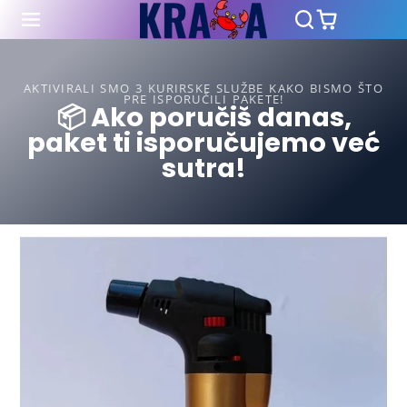
AKTIVIRALI SMO 3 KURIRSKE SLUŽBE KAKO BISMO ŠTO
PRE ISPORUČILI PAKETE!
📦 Ako poručiš danas,
paket ti isporučujemo već
sutra!