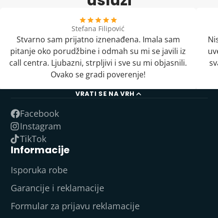
usluzi
Stefana Filipović
Stvarno sam prijatno iznenađena. Imala sam
Ni
pitanje oko porudžbine i odmah su mi se javili iz
uv
call centra. Ljubazni, strpljivi i sve su mi objasnili.
sv
Ovako se gradi poverenje!
VRATI SE NA VRH
Facebook
Instagram
TikTok
Informacije
Isporuka robe
Garancije i reklamacije
Formular za prijavu reklamacije