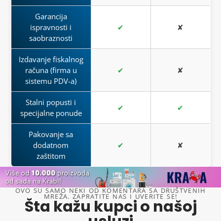
Garancija
ispravnosti i
✔
✘
saobraznosti
Izdavanje fiskalnog
računa (firma u
✔
✘
sistemu PDV-a)
Stalni popusti i
✔
✔
specijalne ponude
Pakovanje sa
dodatnom
✔
✘
zaštitom
OVO SU SAMO NEKI OD KOMENTARA SA DRUŠTVENIH
MREŽA. ZAPRATITE NAS I UVERITE SE!
Šta kažu kupci o našoj