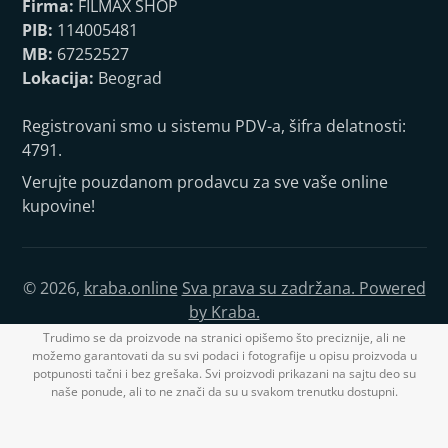
Firma:
FILMAX SHOP
PIB:
114005481
MB:
67252527
Lokacija:
Beograd
Registrovani smo u sistemu PDV-a, šifra delatnosti:
4791.
Verujte pouzdanom prodavcu za sve vaše online
kupovine!
© 2026,
kraba.online
Sva prava su zadržana. Powered
by Kraba.
Trudimo se da proizvode na stranici opišemo što preciznije, ali ne
možemo garantovati da su svi podaci i fotografije u opisu proizvoda u
potpunosti tačni i bez grešaka. Svi proizvodi prikazani na sajtu deo su
naše ponude, ali to ne znači da su u svakom trenutku dostupni.