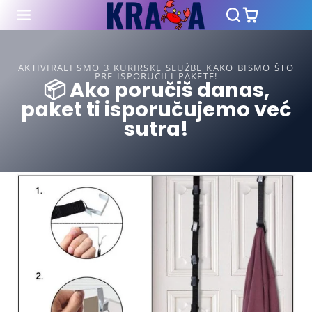
AKTIVIRALI SMO 3 KURIRSKE SLUŽBE KAKO BISMO ŠTO
PRE ISPORUČILI PAKETE!
📦 Ako poručiš danas,
paket ti isporučujemo već
sutra!