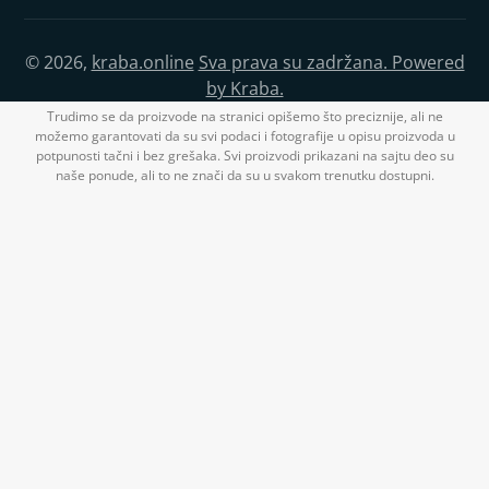
© 2026,
kraba.online
Sva prava su zadržana. Powered
by Kraba.
Trudimo se da proizvode na stranici opišemo što preciznije, ali ne
možemo garantovati da su svi podaci i fotografije u opisu proizvoda u
potpunosti tačni i bez grešaka. Svi proizvodi prikazani na sajtu deo su
naše ponude, ali to ne znači da su u svakom trenutku dostupni.