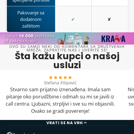
Pakovanje sa
dodatnom
✔
✘
zaštitom
OVO SU SAMO NEKI OD KOMENTARA SA DRUŠTVENIH
MREŽA. ZAPRATITE NAS I UVERITE SE!
Šta kažu kupci o našoj
usluzi
Stefana Filipović
Stvarno sam prijatno iznenađena. Imala sam
Ni
pitanje oko porudžbine i odmah su mi se javili iz
uv
call centra. Ljubazni, strpljivi i sve su mi objasnili.
sv
Ovako se gradi poverenje!
VRATI SE NA VRH