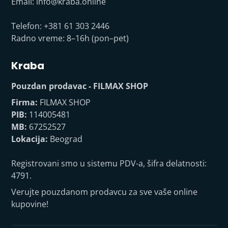
Email:
info@kraba.online
Telefon: +381 61 303 2446
Radno vreme: 8–16h (pon–pet)
Kraba
Pouzdan prodavac - FILMAX SHOP
Firma:
FILMAX SHOP
PIB:
114005481
MB:
67252527
Lokacija:
Beograd
Registrovani smo u sistemu PDV-a, šifra delatnosti:
4791.
Verujte pouzdanom prodavcu za sve vaše online
kupovine!