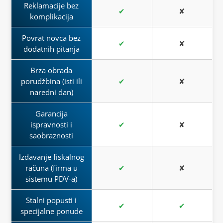
Reklamacije bez
✔
✘
komplikacija
Povrat novca bez
✔
✘
dodatnih pitanja
Brza obrada
porudžbina (isti ili
✔
✘
naredni dan)
Garancija
ispravnosti i
✔
✘
saobraznosti
Izdavanje fiskalnog
računa (firma u
✔
✘
sistemu PDV-a)
Stalni popusti i
✔
✔
specijalne ponude