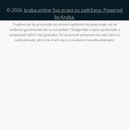
© 2026,
kraba.online
Sva prava su zadržana. Powered
by Kraba.
Trudimo se da proizvode na stranici opišemo što preciznije, ali ne
možemo garantovati da su svi podaci i fotografije u opisu proizvoda u
potpunosti tačni i bez grešaka. Svi proizvodi prikazani na sajtu deo su
naše ponude, ali to ne znači da su u svakom trenutku dostupni.