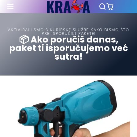
AKTIVIRALI SMO 3 KURIRSKE SLUŽBE KAKO BISMO ŠTO
PRE ISPORUČILI PAKETE!
📦 Ako poručiš danas,
paket ti isporučujemo već
sutra!