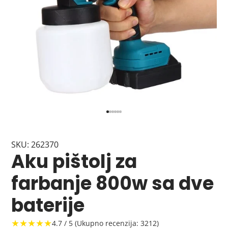
SKU: 262370
Aku pištolj za
farbanje 800w sa dve
baterije
★★★★★
4.7 / 5 (Ukupno recenzija: 3212)