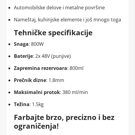
Automobilske delove i metalne površine
Nameštaj, kuhinjske elemente i još mnogo toga
Tehničke specifikacije
Snaga
: 800W
Baterije
: 2x 48V (punjive)
Zapremina rezervoara
: 800ml
Prečnik dizne
: 1.8mm
Maksimalni protok
: 380 ml/min
Težina
: 1.5kg
Farbajte brzo, precizno i bez
ograničenja!