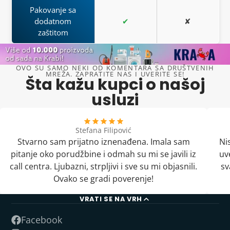
Pakovanje sa
dodatnom
✔
✘
zaštitom
OVO SU SAMO NEKI OD KOMENTARA SA DRUŠTVENIH
MREŽA. ZAPRATITE NAS I UVERITE SE!
Šta kažu kupci o našoj
usluzi
Stefana Filipović
Stvarno sam prijatno iznenađena. Imala sam
Ni
pitanje oko porudžbine i odmah su mi se javili iz
uv
call centra. Ljubazni, strpljivi i sve su mi objasnili.
sv
Ovako se gradi poverenje!
VRATI SE NA VRH
Facebook