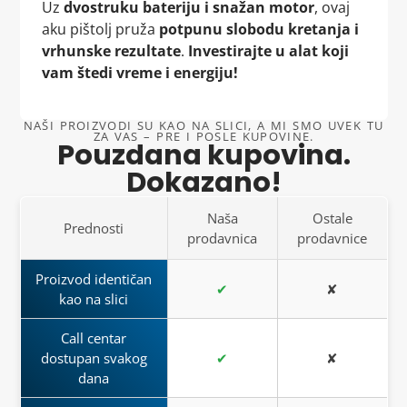
Uz
dvostruku bateriju i snažan motor
, ovaj
aku pištolj pruža
potpunu slobodu kretanja i
vrhunske rezultate
.
Investirajte u alat koji
vam štedi vreme i energiju!
NAŠI PROIZVODI SU KAO NA SLICI, A MI SMO UVEK TU
ZA VAS – PRE I POSLE KUPOVINE.
Pouzdana kupovina.
Dokazano!
Naša
Ostale
Prednosti
prodavnica
prodavnice
Proizvod identičan
✔
✘
kao na slici
Call centar
dostupan svakog
✔
✘
dana