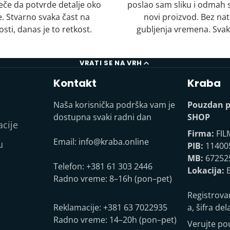
uveče da potvrde detalje oko
poslao sam sliku i odmah s
. Stvarno svaka čast na
novi proizvod. Bez nat
sti, danas je to retkost.
gubljenja vremena. Svak
VRATI SE NA VRH
Kontakt
Kraba
Naša korisnička podrška vam je
Pouzdan p
dostupna svaki radni dan
SHOP
acije
Firma:
FIL
Email:
info@kraba.online
u
PIB:
11400
MB:
67252
Telefon: +381 61 303 2446
Lokacija:
B
Radno vreme: 8–16h (pon–pet)
Registrova
Reklamacije: +381 63 7022935
a, šifra del
Radno vreme: 14–20h (pon–pet)
Verujte p