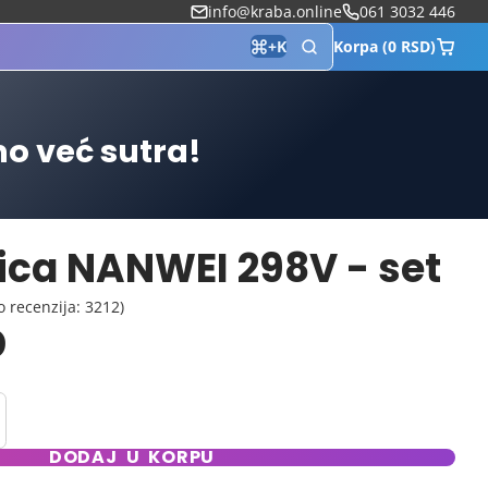
info@kraba.online
061 3032 446
Korpa (0 RSD)
+
K
mo već sutra!
ica NANWEI 298V - set
o recenzija: 3212)
D
DODAJ U KORPU