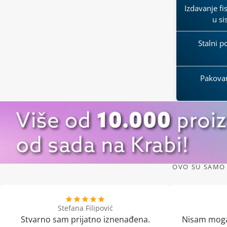
Izdavanje fi
u s
Stalni p
Pakova
OVO SU SAMO 
Stefana Filipović
Stvarno sam prijatno iznenađena.
Nisam moga