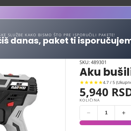
SKE SLUŽBE KAKO BISMO ŠTO PRE ISPORUČILI PAKETE!
iš danas, paket ti isporučuje
SKU: 489301
Aku bušil
★★★★★
4.7 / 5 (Ukupn
5,940 RS
KOLIČINA