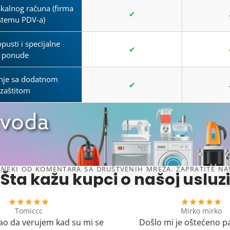
skalnog računa (firma
✔
istemu PDV-a)
opusti i specijalne
✔
ponude
nje sa dodatnom
✔
zaštitom
NEKI OD KOMENTARA SA DRUŠTVENIH MREŽA. ZAPRATITE NAS 
Šta kažu kupci o našoj usluzi
Tomiccc
Mirko mirko
o da verujem kad su mi se
Došlo mi je oštećeno p