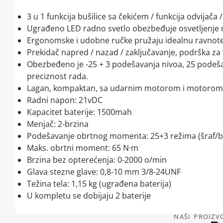
3 u 1 funkcija bušilice sa čekićem / funkcija odvijača
Ugrađeno LED radno svetlo obezbeđuje osvetljenj
Ergonomske i udobne ručke pružaju idealnu ravnotež
Prekidač napred / nazad / zaključavanje, podrška za
Obezbeđeno je -25 + 3 podešavanja nivoa, 25 podeša
preciznost rada.
Lagan, kompaktan, sa udarnim motorom i motorom bez 
Radni napon: 21vDC
Kapacitet baterije: 1500mah
Menjač: 2-brzina
Podešavanje obrtnog momenta: 25+3 režima (šraf/buši
Maks. obrtni moment: 65 N·m
Brzina bez opterećenja: 0-2000 o/min
Glava stezne glave: 0,8-10 mm 3/8-24UNF
Težina tela: 1,15 kg (ugrađena baterija)
U kompletu se dobijaju 2 baterije
NAŠI PROIZVO