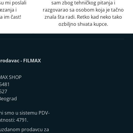
u mi poslali
sam zbog tehničkog pitanja i
ezanja i
razgovarao sa osobom koja je tačno
a im čast!
znala šta radi. Retko kad neko tako
ozbiljno shvata kupce.
rodavac - FILMAX
MAX SHOP
5481
527
eograd
ni smo u sistemu PDV-
atnosti: 4791.
ouzdanom prodavcu za