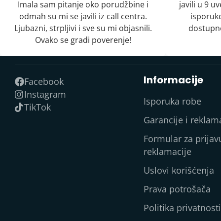
Imala sam pitanje oko porudžbine i
javili u 9 
odmah su mi se javili iz call centra.
isporuke
Ljubazni, strpljivi i sve su mi objasnili.
dostupno
Ovako se gradi poverenje!
Informacije
Facebook
Instagram
Isporuka robe
TikTok
Garancije i reklam
Formular za prijav
reklamacije
Uslovi korišćenja
Prava potrošača
Politika privatnosti