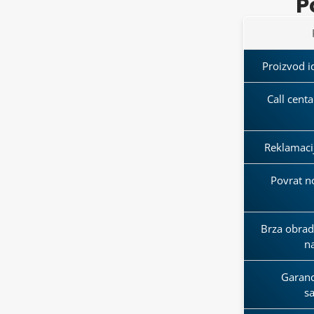
P
Proizvod id
Call cent
Reklamaci
Povrat n
Brza obrada
n
Garanci
s