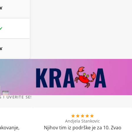
✘
✔
✘
I UVERITE SE!
Andjela Stankovic
akovanje,
Njihov tim iz podrške je za 10. Zvao