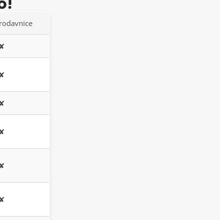
o!
 jamčiti da je vaša kupovina sigurna, jednostavna i
rodavnice
overenjem –
Kraba
zna šta radi!
✘
✘
✘
✘
✘
✘