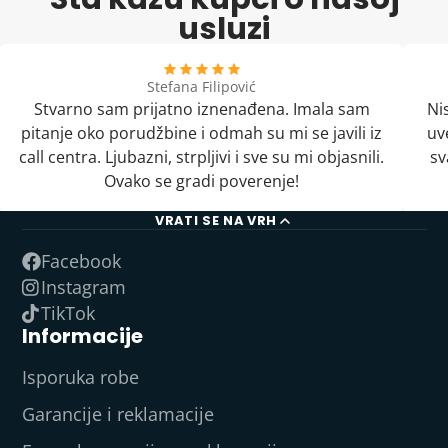
usluzi
Stefana Filipović
Stvarno sam prijatno iznenađena. Imala sam
Ni
pitanje oko porudžbine i odmah su mi se javili iz
uv
call centra. Ljubazni, strpljivi i sve su mi objasnili.
sv
Ovako se gradi poverenje!
VRATI SE NA VRH
Facebook
Instagram
TikTok
Informacije
Isporuka robe
Garancije i reklamacije