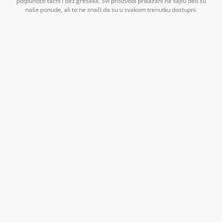
potpunosti tačni i bez grešaka. Svi proizvodi prikazani na sajtu deo su
naše ponude, ali to ne znači da su u svakom trenutku dostupni.