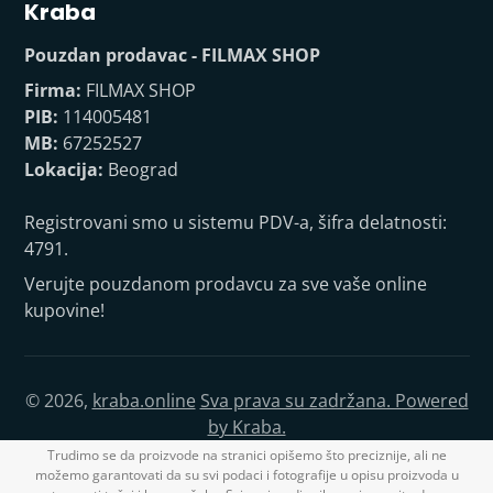
Kraba
Pouzdan prodavac - FILMAX SHOP
Firma:
FILMAX SHOP
PIB:
114005481
MB:
67252527
Lokacija:
Beograd
Registrovani smo u sistemu PDV-a, šifra delatnosti:
4791.
Verujte pouzdanom prodavcu za sve vaše online
kupovine!
© 2026,
kraba.online
Sva prava su zadržana. Powered
by Kraba.
Trudimo se da proizvode na stranici opišemo što preciznije, ali ne
možemo garantovati da su svi podaci i fotografije u opisu proizvoda u