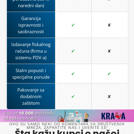
naredni dan)
Garancija
ispravnosti i
✔
✘
saobraznosti
Izdavanje fiskalnog
računa (firma u
✔
✘
sistemu PDV-a)
Stalni popusti i
✔
✔
specijalne ponude
Pakovanje sa
dodatnom
✔
✘
zaštitom
OVO SU SAMO NEKI OD KOMENTARA SA DRUŠTVENIH
MREŽA. ZAPRATITE NAS I UVERITE SE!
Šta kažu kupci o našoj