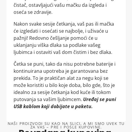
čistač, ostavljajući vašu mačku da izgleda i
oseća se zdravije.
Nakon svake sesije četkanja, vaš pas ili mačka
će izgledati i osećati se najbolje, i uživaće u
pažnji! Redovno češljanje pomoći će u
uklanjanju viška dlaka sa podlake vašeg
ljubimca i ostaviti vaš dom čistim i bez dlaka.
Četka se puni, tako da nisu potrebne baterije i
kontinuirana upotreba je garantovana bez
prekida. To je praktičan alat za negu koji se
može koristiti u bilo koje doba, bilo gde, što je
idealno za sesije četkanja kod kuće ili tokom
putovanja sa vašim ljubimcem.
Uređaj se puni
USB kablom koji dobijate u paketu.
NAŠI PROIZVODI SU KAO NA SLICI, A MI SMO UVEK TU
ZA VAS – PRE I POSLE KUPOVINE.