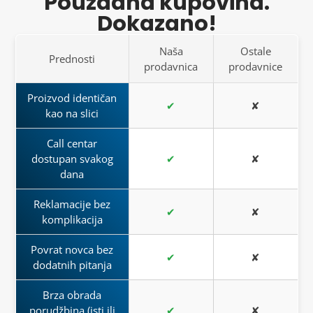
Pouzdana kupovina.
Dokazano!
Naša
Ostale
Prednosti
prodavnica
prodavnice
Proizvod identičan
✔
✘
kao na slici
Call centar
dostupan svakog
✔
✘
dana
Reklamacije bez
✔
✘
komplikacija
Povrat novca bez
✔
✘
dodatnih pitanja
Brza obrada
porudžbina (isti ili
✔
✘