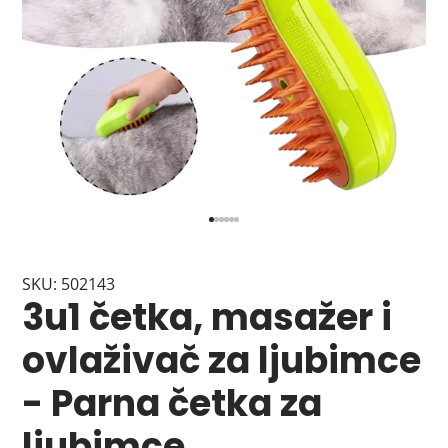
SKU: 502143
3u1 četka, masažer i
ovlaživač za ljubimce
- Parna četka za
ljubimce