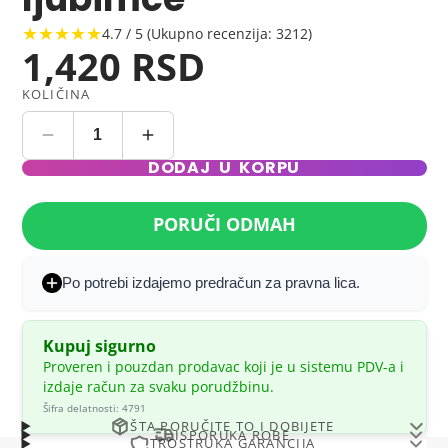
★★★★★
4.7 / 5 (Ukupno recenzija: 3212)
1,420 RSD
KOLIČINA
DODAJ U KORPU
PORUČI ODMAH
Po potrebi izdajemo predračun za pravna lica.
Kupuj sigurno
Proveren i pouzdan prodavac koji je u sistemu PDV-a i
izdaje račun za svaku porudžbinu.
Šifra delatnosti: 4791
ŠTA PORUČITE TO I DOBIJETE
ISPORUKA ROBE
TROSTRUKA GARANCIJA