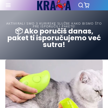
AKTIVIRALI SMO 3 KURIRSKE SLUŽBE KAKO BISMO ŠTO
PRE ISPORUČILI PAKETE!
📦 Ako poručiš danas,
paket ti isporučujemo već
sutra!