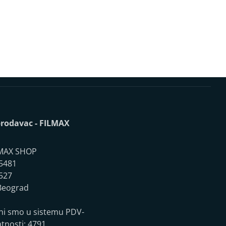
rodavac - FILMAX
MAX SHOP
5481
527
eograd
ni smo u sistemu PDV-
atnosti: 4791.