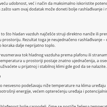
eću udobnost, već i način da maksimalno iskoristite potenci
ga zašto vam ovaj dodatak može doneti bolje rashlađivanje i
 to što hladan vazduh najčešće struji direktno naniže ili p
 prostoriju. Rezultat toga je neujednačeno rashlađivanje – 
koraka dalje neprijatno toplo.
reusmerava tok hladnog vazduha prema plafonu ili stranam
temperatura u prostoriji postaje znatno ujednačenija, a ose
ivaćete u prijatnoj i stabilnoj klimi gde god da se nalazite.
m
to nesvesno podešavaju niže temperature na klima uređaju k
 potrošnji energije, većem opterećenju uređaja i potencijal
lađenost bolje raspodeli, čime se postiže željena tempera