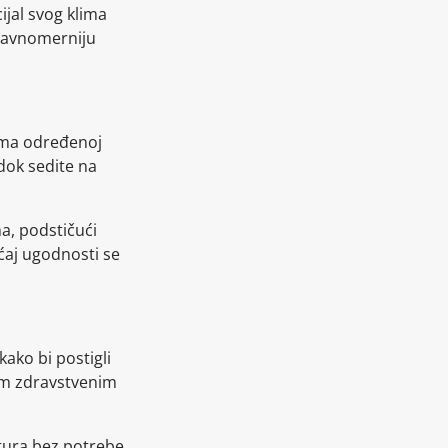
jal svog klima
 ravnomerniju
rema određenoj
dok sedite na
a, podstičući
ćaj ugodnosti se
ako bi postigli
nim zdravstvenim
tura bez potrebe