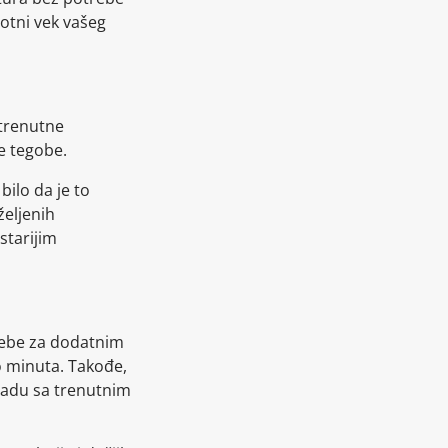
otni vek vašeg
 trenutne
e tegobe.
ilo da je to
željenih
starijim
rebe za dodatnim
o minuta. Takođe,
ladu sa trenutnim