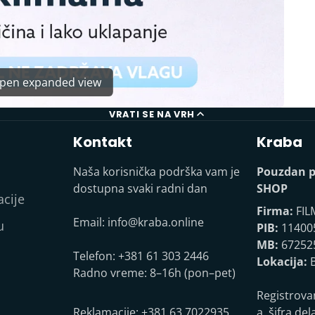
 open expanded view
VRATI SE NA VRH
Kontakt
Kraba
Naša korisnička podrška vam je
Pouzdan p
dostupna svaki radni dan
SHOP
acije
Firma:
FIL
Email:
info@kraba.online
u
PIB:
11400
MB:
67252
Telefon: +381 61 303 2446
Lokacija:
B
Radno vreme: 8–16h (pon–pet)
Registrova
Reklamacije: +381 63 7022935
a, šifra del