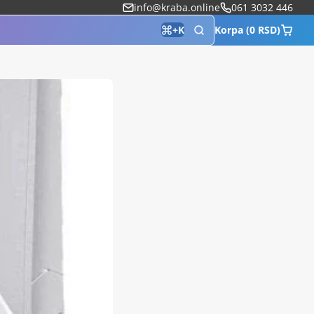
info@kraba.online
061 3032 446
Korpa (0 RSD)
+
K