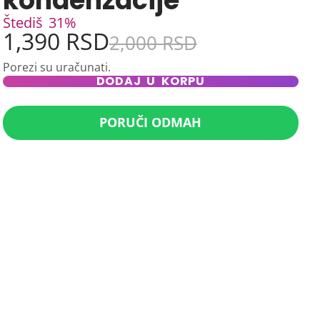
kondenzacije
Štediš
31%
1,390 RSD
2,000 RSD
Porezi su uračunati.
DODAJ U KORPU
PORUČI ODMAH