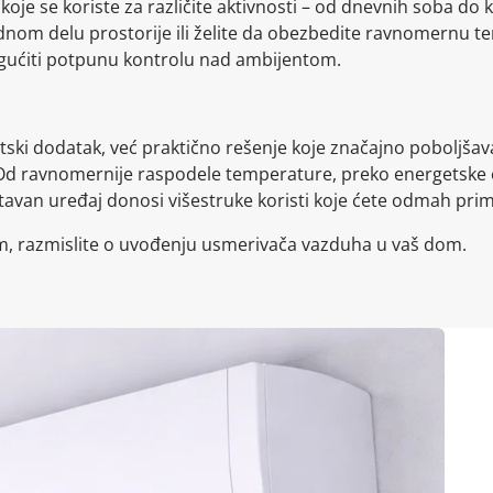
koje se koriste za različite aktivnosti – od dnevnih soba do k
ednom delu prostorije ili želite da obezbedite ravnomernu 
ućiti potpunu kontrolu nad ambijentom.
ski dodatak, već praktično rešenje koje značajno poboljšava
Od ravnomernije raspodele temperature, preko energetske e
tavan uređaj donosi višestruke koristi koje ćete odmah prime
ijim, razmislite o uvođenju usmerivača vazduha u vaš dom.