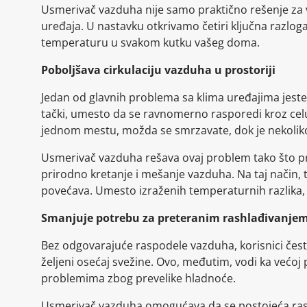
Usmerivač vazduha nije samo praktično rešenje za v
uređaja. U nastavku otkrivamo četiri ključna razlo
temperaturu u svakom kutku vašeg doma.
Poboljšava cirkulaciju vazduha u prostoriji
Jedan od glavnih problema sa klima uređajima jeste
tački, umesto da se ravnomerno rasporedi kroz celu
jednom mestu, možda se smrzavate, dok je nekoliko 
Usmerivač vazduha rešava ovaj problem tako što p
prirodno kretanje i mešanje vazduha. Na taj način, 
povećava. Umesto izraženih temperaturnih razlika, už
Smanjuje potrebu za preteranim rashlađivanje
Bez odgovarajuće raspodele vazduha, korisnici čes
željeni osećaj svežine. Ovo, međutim, vodi ka većoj
problemima zbog prevelike hladnoće.
Usmerivač vazduha omogućava da se postojeća rash