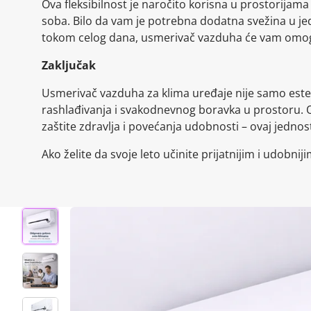
Ova fleksibilnost je naročito korisna u prostorijama 
soba. Bilo da vam je potrebna dodatna svežina u j
tokom celog dana, usmerivač vazduha će vam omog
Zaključak
Usmerivač vazduha za klima uređaje nije samo estet
rashlađivanja i svakodnevnog boravka u prostoru. 
zaštite zdravlja i povećanja udobnosti – ovaj jednos
Ako želite da svoje leto učinite prijatnijim i udobn