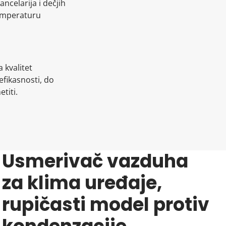
ancelarija i dečjih
temperaturu
 kvalitet
fikasnosti, do
titi.
Usmerivač vazduha
za klima uređaje,
rupičasti model protiv