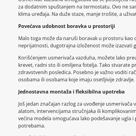
za dodatnim spuštanjem na termostatu. Ovo ne samo
klima uređaja. Na duže staze, manje trošite, a uživat
Povećava udobnost boravka u prostoriji
Malo toga može da naruši boravak u prostoru kao 
neprijatnosti, dugotrajna izloženost može izazvati 
Korišćenjem usmerivača vazduha, možete lako preus
krevet, radni sto ili omiljena fotelja. Tako stvarat
zdravstvenih posledica. Posebno je važno voditi r
osobama ili osobama koje imaju osetljivije zdravlje.
Jednostavna montaža i fleksibilna upotreba
Još jedan značajan razlog za uvođenje usmerivača 
alatom, intervencijama stručnjaka ili komplikovani
većina modela omogućava lako podešavanje ugla i p
potrebama.