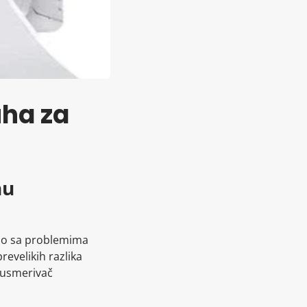
uha za
nu
amo sa problemima
evelikih razlika
 usmerivač