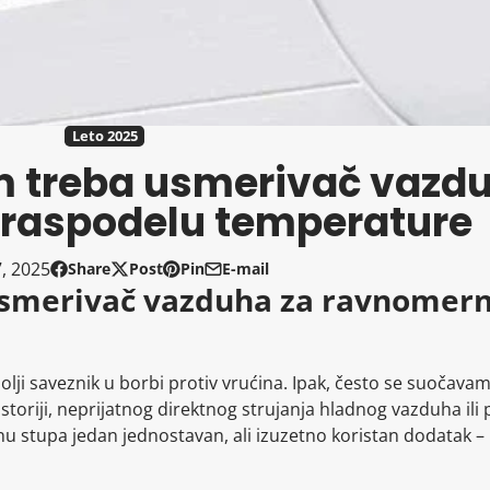
Leto 2025
m treba usmerivač vazd
raspodelu temperature
7, 2025
Share
Post
Pin
E-mail
Share
Opens
Post
Opens
Pin
Opens
Share
 usmerivač vazduha za ravnomer
on
in
on
in
on
in
by
Facebook
a
X
a
Pinterest
a
e-
new
new
new
mail
window.
window.
window.
olji saveznik u borbi protiv vrućina. Ipak, često se suočav
iji, neprijatnog direktnog strujanja hladnog vazduha ili pr
u stupa jedan jednostavan, ali izuzetno koristan dodatak –