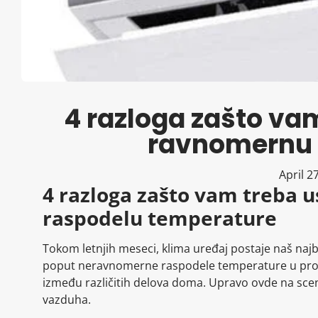
4 razloga zašto va
ravnomernu 
April 2
4 razloga zašto vam treba
raspodelu temperature
Tokom letnjih meseci, klima uređaj postaje naš najb
poput neravnomerne raspodele temperature u prostor
između različitih delova doma. Upravo ovde na scen
vazduha.