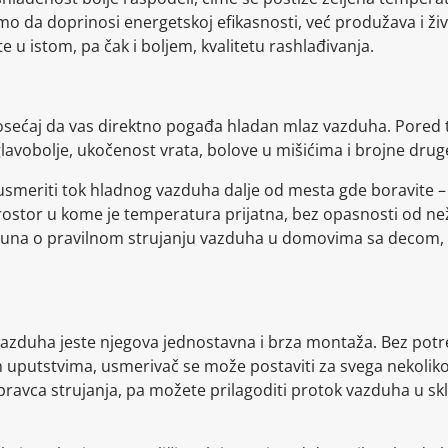
 da doprinosi energetskoj efikasnosti, već produžava i živ
e u istom, pa čak i boljem, kvalitetu rashlađivanja.
osećaj da vas direktno pogađa hladan mlaz vazduha. Pored
glavobolje, ukočenost vrata, bolove u mišićima i brojne drug
meriti tok hladnog vazduha dalje od mesta gde boravite – b
e prostor u kome je temperatura prijatna, bez opasnosti od ne
ačuna o pravilnom strujanju vazduha u domovima sa decom, 
vazduha jeste njegova jednostavna i brza montaža. Bez pot
m uputstvima, usmerivač se može postaviti za svega nekolik
ravca strujanja, pa možete prilagoditi protok vazduha u sk